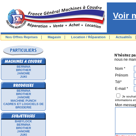
Voir 
|
|
|
Nos Offres Reprises
Magasin
Location / Réparation
Actualités
N'hésitez pa
nous ne man
BERNINA
Nom *
BROTHER
JANOME
Prénom
JUKI
Tél*
E-mail *
BERNINA
BROTHER
Je souhait
JANOME
informations e
MACHINE PUNCH
CADRES ET LOGICIELS DE
Mon messa
BRODERIE
BABYLOCK
BERNINA
BROTHER
JANOME
JUKI