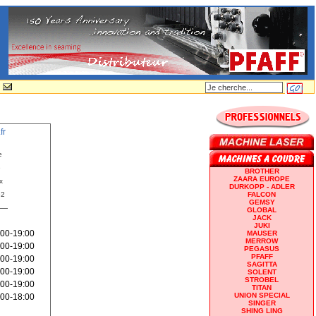
fr
e
e
BROTHER
ZAARA EUROPE
x
DURKOPP - ADLER
62
FALCON
GEMSY
GLOBAL
JACK
JUKI
:00-19:00
MAUSER
MERROW
:00-19:00
PEGASUS
PFAFF
:00-19:00
SAGITTA
:00-19:00
SOLENT
STROBEL
:00-19:00
TITAN
UNION SPECIAL
:00-18:00
SINGER
SHING LING