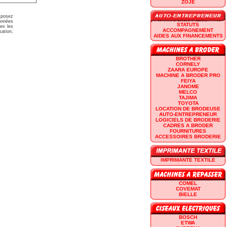
ZOJE
isposez
données
STATUTS
ées les
ACCOMPAGNEMENT
sation,
AIDES AUX FINANCEMENTS
BROTHER
CORNELY
ZAARA EUROPE
MACHINE A BRODER PRO
FEIYA
JANOME
MELCO
TAJIMA
TOYOTA
LOCATION DE BRODEUSE
AUTO-ENTREPRENEUR
LOGICIELS DE BRODERIE
CADRES A BRODER
FOURNITURES
ACCESSOIRES BRODERIE
IMPRIMANTE TEXTILE
COMEL
COVEMAT
BIELLE
BOSCH
ETWA