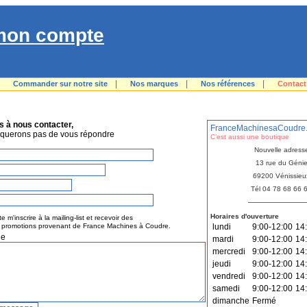
mon compte
|
|
|
|
Commander sur notre site
Nos marques
Nos références
Contact
N'HÉSITEZ PAS À NOUS JOINDRE...
s à nous contacter,
FranceMachinesaCoudre.
querons pas de vous répondre
C’est aussi une boutique
Nouvelle adress
13 rue du Géni
69200 Vénissieu
Tél 04 78 68 66 
Horaires d'ouverture
e m'inscrire à la mailing-list et recevoir des
t promotions provenant de France Machines à Coudre.
lundi
9:00-12:00
14
ge
mardi
9:00-12:00
14
mercredi
9:00-12:00
14
jeudi
9:00-12:00
14
vendredi
9:00-12:00
14
samedi
9:00-12:00
14
dimanche
Fermé