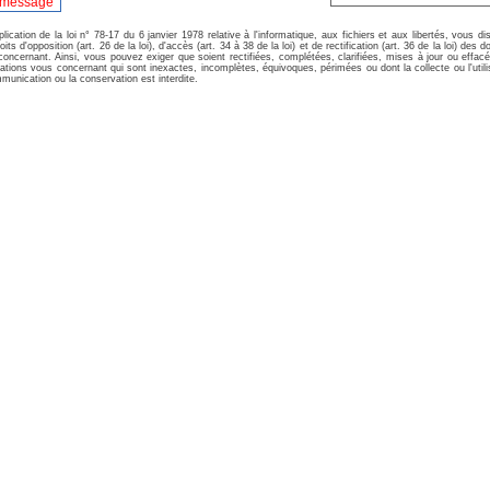
lication de la loi n° 78-17 du 6 janvier 1978 relative à l'informatique, aux fichiers et aux libertés, vous d
oits d'opposition (art. 26 de la loi), d'accès (art. 34 à 38 de la loi) et de rectification (art. 36 de la loi) des 
oncernant. Ainsi, vous pouvez exiger que soient rectifiées, complétées, clarifiées, mises à jour ou effac
ations vous concernant qui sont inexactes, incomplètes, équivoques, périmées ou dont la collecte ou l'utili
munication ou la conservation est interdite.