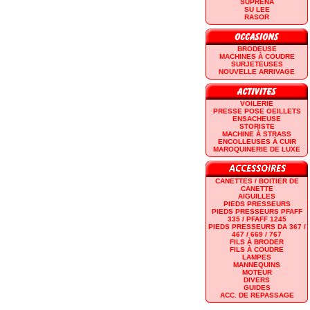
SUPRENA
SU LEE
RASOR
BRODEUSE
MACHINES À COUDRE
SURJETEUSES
NOUVELLE ARRIVAGE
VOILERIE
PRESSE POSE OEILLETS
ENSACHEUSE
STORISTE
MACHINE À STRASS
ENCOLLEUSES À CUIR
MAROQUINERIE DE LUXE
CANETTES / BOITIER DE
CANETTE
AIGUILLES
PIEDS PRESSEURS
PIEDS PRESSEURS PFAFF
335 / PFAFF 1245
PIEDS PRESSEURS DA 367 /
467 / 669 / 767
FILS À BRODER
FILS À COUDRE
LAMPES
MANNEQUINS
MOTEUR
DIVERS
GUIDES
ACC. DE REPASSAGE