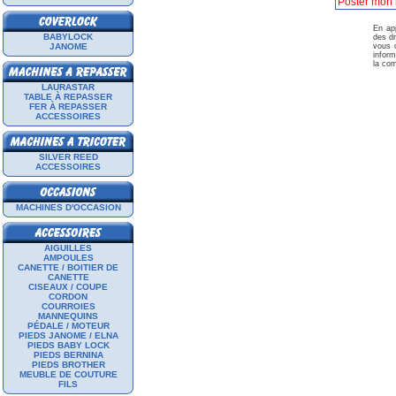
En app
BABYLOCK
des dr
JANOME
vous c
inform
la com
LAURASTAR
TABLE À REPASSER
FER À REPASSER
ACCESSOIRES
SILVER REED
ACCESSOIRES
MACHINES D'OCCASION
AIGUILLES
AMPOULES
CANETTE / BOITIER DE
CANETTE
CISEAUX / COUPE
CORDON
COURROIES
MANNEQUINS
PÉDALE / MOTEUR
PIEDS JANOME / ELNA
PIEDS BABY LOCK
PIEDS BERNINA
PIEDS BROTHER
MEUBLE DE COUTURE
FILS