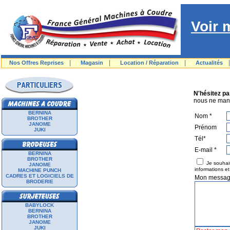
Voir 
|
|
|
Nos Offres Reprises
Magasin
Location / Réparation
Actualités
N'hésitez pa
nous ne man
BERNINA
Nom *
BROTHER
JANOME
Prénom
JUKI
Tél*
E-mail *
BERNINA
BROTHER
Je souhait
JANOME
informations e
MACHINE PUNCH
CADRES ET LOGICIELS DE
Mon messa
BRODERIE
BABYLOCK
BERNINA
BROTHER
JANOME
JUKI