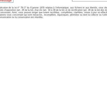
lication de la loi n° 78-17 du 6 janvier 1978 relative à l'informatique, aux fichiers et aux libertés, vous d
oits d'opposition (art. 26 de la loi), d'accès (art. 34 à 38 de la loi) et de rectification (art. 36 de la loi) des 
oncernant. Ainsi, vous pouvez exiger que soient rectifiées, complétées, clarifiées, mises à jour ou effac
ations vous concernant qui sont inexactes, incomplètes, équivoques, périmées ou dont la collecte ou l'utili
munication ou la conservation est interdite.