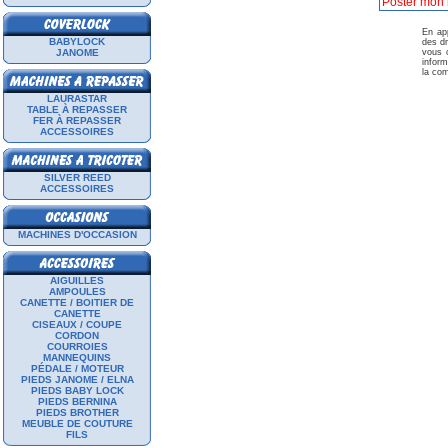
En app
BABYLOCK
des dr
JANOME
vous c
inform
la com
LAURASTAR
TABLE À REPASSER
FER À REPASSER
ACCESSOIRES
SILVER REED
ACCESSOIRES
MACHINES D'OCCASION
AIGUILLES
AMPOULES
CANETTE / BOITIER DE
CANETTE
CISEAUX / COUPE
CORDON
COURROIES
MANNEQUINS
PÉDALE / MOTEUR
PIEDS JANOME / ELNA
PIEDS BABY LOCK
PIEDS BERNINA
PIEDS BROTHER
MEUBLE DE COUTURE
FILS