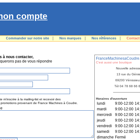
mon compte
|
|
|
|
Commander sur notre site
Nos marques
Nos références
Contact
N'HÉSITEZ PAS À NOUS JOINDRE...
s à nous contacter,
FranceMachinesaCoudre.
querons pas de vous répondre
C’est aussi une boutique
Nouvelle adress
13 rue du Géni
69200 Vénissieu
Tél 04 78 68 66 
Horaires d'ouverture
e m'inscrire à la mailing-list et recevoir des
t promotions provenant de France Machines à Coudre.
lundi
9:00-12:00
14
ge
mardi
9:00-12:00
14
mercredi
9:00-12:00
14
jeudi
9:00-12:00
14
vendredi
9:00-12:00
14
samedi
9:00-12:00
14
dimanche
Fermé