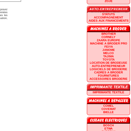
ZOJE
isposez
données
STATUTS
ées les
ACCOMPAGNEMENT
sation,
AIDES AUX FINANCEMENTS
BROTHER
CORNELY
ZAARA EUROPE
MACHINE A BRODER PRO
FEIYA
JANOME
MELCO
TAJIMA
TOYOTA
LOCATION DE BRODEUSE
AUTO-ENTREPRENEUR
LOGICIELS DE BRODERIE
CADRES A BRODER
FOURNITURES
ACCESSOIRES BRODERIE
IMPRIMANTE TEXTILE
COMEL
COVEMAT
BIELLE
BOSCH
ETWA