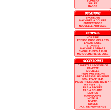
SUPRENA
SU LEE
RASOR
BRODEUSE
MACHINES À COUDRE
SURJETEUSES
NOUVELLE ARRIVAGE
VOILERIE
PRESSE POSE OEILLETS
ENSACHEUSE
STORISTE
MACHINE À STRASS
ENCOLLEUSES À CUIR
MAROQUINERIE DE LUXE
CANETTES / BOITIER DE
CANETTE
AIGUILLES
PIEDS PRESSEURS
PIEDS PRESSEURS PFAFF
335 / PFAFF 1245
PIEDS PRESSEURS DA 367 /
467 / 669 / 767
FILS À BRODER
FILS À COUDRE
LAMPES
MANNEQUINS
MOTEUR
DIVERS
GUIDES
ACC. DE REPASSAGE