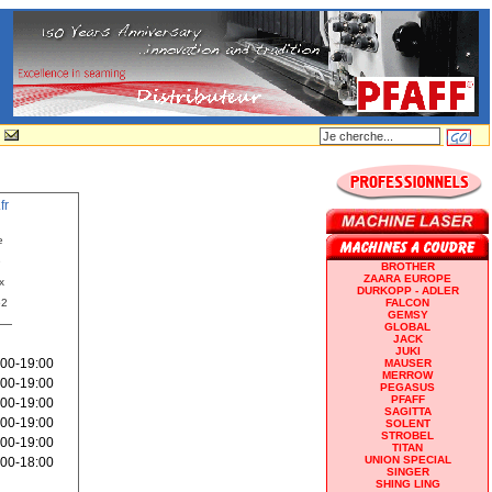
fr
e
e
BROTHER
ZAARA EUROPE
x
DURKOPP - ADLER
62
FALCON
GEMSY
GLOBAL
JACK
JUKI
:00-19:00
MAUSER
MERROW
:00-19:00
PEGASUS
PFAFF
:00-19:00
SAGITTA
:00-19:00
SOLENT
STROBEL
:00-19:00
TITAN
UNION SPECIAL
:00-18:00
SINGER
SHING LING