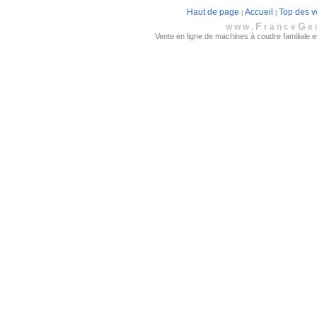
Haut de page
Accueil
Top des v
|
|
F
G
www.
rance
e
Vente en ligne de machines à coudre familiale et