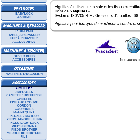
Aiguilles à utiliser sur la soie et les tissus microfib
Boîte de
5 aiguilles -
BABYLOCK
Système 130/705 H-M / Grosseurs d'aiguilles : 60
JANOME
Aiguilles pour tout type de machines à coudre et s
LAURASTAR
TABLE À REPASSER
FER À REPASSER
ACCESSOIRES
SILVER REED
ACCESSOIRES
MACHINES D'OCCASION
AIGUILLES
AMPOULES
CANETTE / BOITIER DE
CANETTE
CISEAUX / COUPE
CORDON
COURROIES
MANNEQUINS
PÉDALE / MOTEUR
PIEDS JANOME / ELNA
PIEDS BABY LOCK
PIEDS BERNINA
PIEDS BROTHER
MEUBLE DE COUTURE
FILS