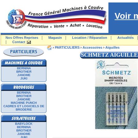
Voir 
|
|
|
Nos Offres Reprises
Magasin
Location / Réparation
Actualités
|
Contact
›
›
›
PARTICULIERS
Accessoires
Aiguilles
SCHMETZ AIGUILLE
BERNINA
BROTHER
JANOME
JUKI
BERNINA
BROTHER
JANOME
MACHINE PUNCH
CADRES ET LOGICIELS DE
BRODERIE
BABYLOCK
BERNINA
BROTHER
JANOME
JUKI