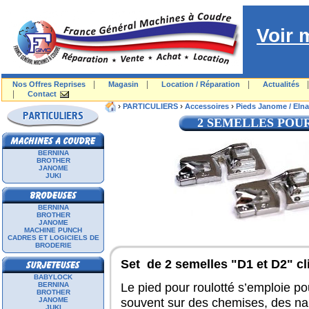
Voir 
|
|
|
Nos Offres Reprises
Magasin
Location / Réparation
Actualités
|
Contact
›
›
›
PARTICULIERS
Accessoires
Pieds Janome / Elna
2 SEMELLES POUR
BERNINA
BROTHER
JANOME
JUKI
BERNINA
BROTHER
JANOME
MACHINE PUNCH
CADRES ET LOGICIELS DE
BRODERIE
Set de 2 semelles "D1 et D2" cl
BABYLOCK
Le pied pour roulotté s’emploie pou
BERNINA
BROTHER
souvent sur des chemises, des nap
JANOME
JUKI