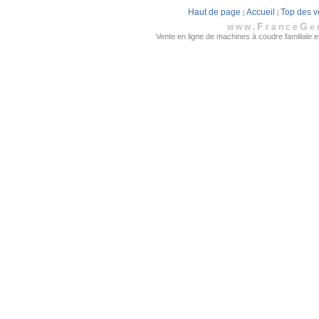
Haut de page
Accueil
Top des v
|
|
F
G
www.
rance
e
Vente en ligne de machines à coudre familiale et