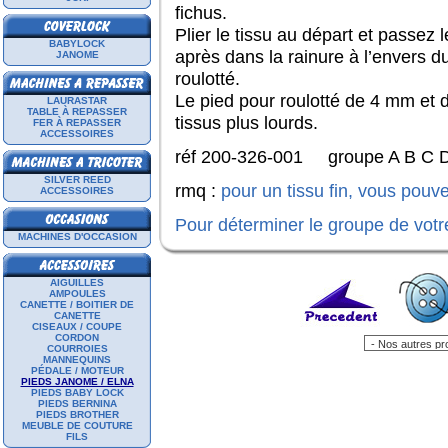
fichus.
Plier le tissu au départ et passez 
BABYLOCK
après dans la rainure à l’envers du
JANOME
roulotté.
Le pied pour roulotté de 4 mm et
LAURASTAR
TABLE À REPASSER
tissus plus lourds.
FER À REPASSER
ACCESSOIRES
réf 200-326-001 groupe A B C D 
SILVER REED
rmq :
pour un tissu fin, vous pouve
ACCESSOIRES
Pour déterminer le groupe de votr
MACHINES D'OCCASION
AIGUILLES
AMPOULES
CANETTE / BOITIER DE
CANETTE
CISEAUX / COUPE
CORDON
COURROIES
MANNEQUINS
PÉDALE / MOTEUR
PIEDS JANOME / ELNA
PIEDS BABY LOCK
PIEDS BERNINA
PIEDS BROTHER
MEUBLE DE COUTURE
FILS