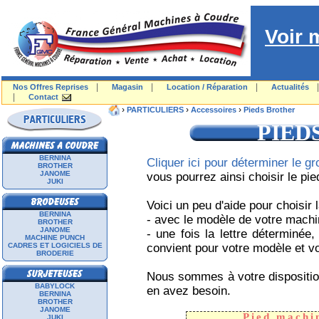
Voir 
|
|
|
Nos Offres Reprises
Magasin
Location / Réparation
Actualités
|
Contact
›
›
›
PARTICULIERS
Accessoires
Pieds Brother
PIED
BERNINA
Cliquer ici pour déterminer le
BROTHER
JANOME
vous pourrez ainsi choisir le pi
JUKI
Voici un peu d'aide pour choisir 
BERNINA
- avec le modèle de votre machin
BROTHER
JANOME
- une fois la lettre déterminée
MACHINE PUNCH
CADRES ET LOGICIELS DE
convient pour votre modèle et 
BRODERIE
Nous sommes à votre disposition
BABYLOCK
en avez besoin.
BERNINA
BROTHER
JANOME
Pied machi
JUKI