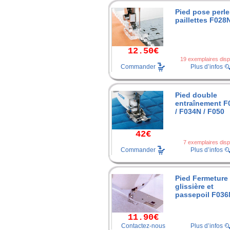
Pied pose perle
paillettes F028
12.50€
19 exemplaires disp
Commander
Plus d’infos
Pied double
entraînement F
/ F034N / F050
42€
7 exemplaires disp
Commander
Plus d’infos
Pied Fermeture
glissière et
passepoil F036
11.90€
Contactez-nous
Plus d’infos