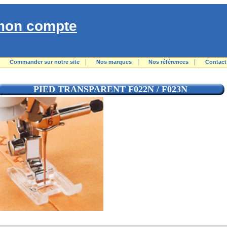
mon compte
|
|
|
|
Commander sur notre site
Nos marques
Nos références
Contact
PIED TRANSPARENT F022N / F023N