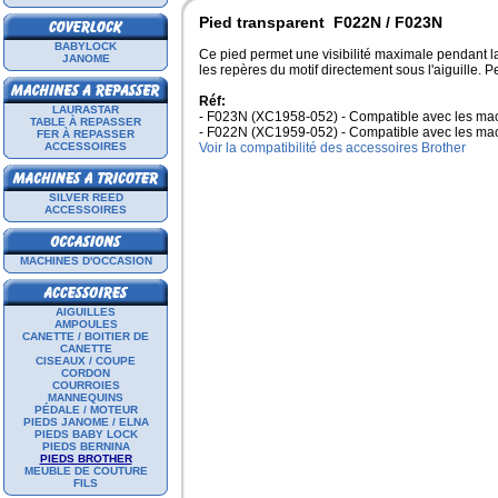
Pied transparent F022N / F023N
BABYLOCK
Ce pied permet une visibilité maximale pendant la c
JANOME
les repères du motif directement sous l'aiguille. P
Réf:
LAURASTAR
- F023N (XC1958-052) - Compatible avec les mach
TABLE À REPASSER
- F022N (XC1959-052) - Compatible avec les mac
FER À REPASSER
ACCESSOIRES
Voir la compatibilité des accessoires Brother
SILVER REED
ACCESSOIRES
MACHINES D'OCCASION
AIGUILLES
AMPOULES
CANETTE / BOITIER DE
CANETTE
CISEAUX / COUPE
CORDON
COURROIES
MANNEQUINS
PÉDALE / MOTEUR
PIEDS JANOME / ELNA
PIEDS BABY LOCK
PIEDS BERNINA
PIEDS BROTHER
MEUBLE DE COUTURE
FILS