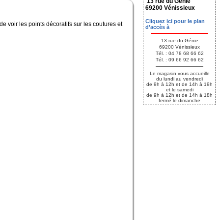
13 rue du Génie
69200 Vénissieux
Cliquez ici pour le plan
e voir les points décoratifs sur les coutures et
d’accès à
13 rue du Génie
69200 Vénissieux
Tél. : 04 78 68 66 62
Tél. : 09 66 92 66 62
Le magasin vous accueille
du lundi au vendredi
de 9h à 12h et de 14h à 19h
et le samedi
de 9h à 12h et de 14h à 18h
fermé le dimanche