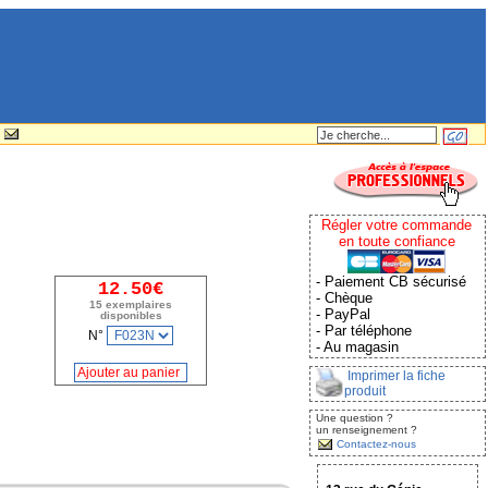
Régler votre commande
en toute confiance
- Paiement CB sécurisé
12.50€
- Chèque
15 exemplaires
- PayPal
disponibles
- Par téléphone
N°
- Au magasin
Imprimer la fiche
produit
Une question ?
un renseignement ?
Contactez-nous