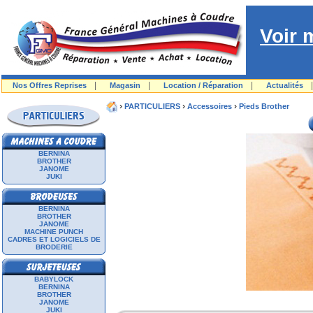
Voir 
|
|
|
Nos Offres Reprises
Magasin
Location / Réparation
Actualités
›
›
›
PARTICULIERS
Accessoires
Pieds Brother
BERNINA
BROTHER
JANOME
JUKI
BERNINA
BROTHER
JANOME
MACHINE PUNCH
CADRES ET LOGICIELS DE
BRODERIE
BABYLOCK
BERNINA
BROTHER
JANOME
JUKI