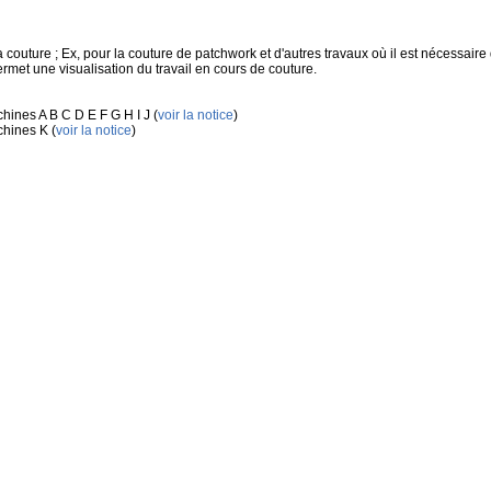
outure ; Ex, pour la couture de patchwork et d'autres travaux où il est nécessaire d
ermet une visualisation du travail en cours de couture.
ines A B C D E F G H I J (
voir la notice
)
hines K (
voir la notice
)