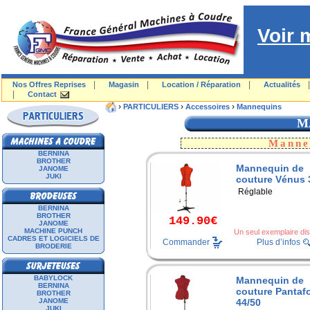
Voir 
|
|
|
Nos Offres Reprises
Magasin
Location / Réparation
Actualités
|
Contact
›
›
›
PARTICULIERS
Accessoires
Mannequins
M
Manne
BERNINA
BROTHER
Mannequin de
JANOME
JUKI
couture Vénus 
Réglable
BERNINA
BROTHER
149.90€
JANOME
MACHINE PUNCH
Un seul exemplaire dis
CADRES ET LOGICIELS DE
Commander
Plus d’infos
BRODERIE
BABYLOCK
Mannequin de
BERNINA
couture Pantaf
BROTHER
JANOME
44/50
JUKI