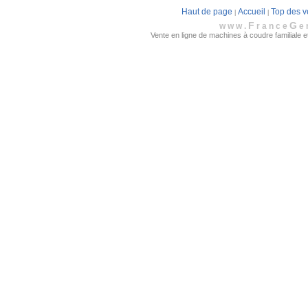
Haut de page
Accueil
Top des v
|
|
F
G
www.
rance
e
Vente en ligne de machines à coudre familiale et