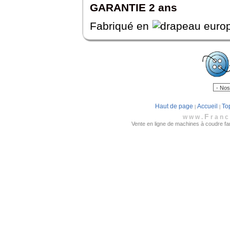
GARANTIE 2 ans
Fabriqué en
Haut de page
Accueil
To
|
|
F
www.
ran
Vente en ligne de machines à coudre fami