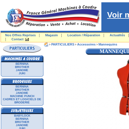
Voir 
|
|
|
Nos Offres Reprises
Magasin
Location / Réparation
Actualités
|
Contact
›
›
›
PARTICULIERS
Accessoires
Mannequins
MANNEQUIN
BERNINA
BROTHER
JANOME
JUKI
BERNINA
BROTHER
JANOME
MACHINE PUNCH
CADRES ET LOGICIELS DE
BRODERIE
BABYLOCK
BERNINA
BROTHER
JANOME
JUKI