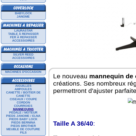
BABYLOCK
JANOME
LAURASTAR
TABLE À REPASSER
FER À REPASSER
ACCESSOIRES
SILVER REED
ACCESSOIRES
MACHINES D'OCCASION
Le nouveau
mannequin de 
créations. Ses nombreux rég
AIGUILLES
permettront d'ajuster parfait
AMPOULES
CANETTE / BOITIER DE
CANETTE
CISEAUX / COUPE
CORDON
COURROIES
MANNEQUINS
PÉDALE / MOTEUR
PIEDS JANOME / ELNA
PIEDS BABY LOCK
Taille A 36/40
:
PIEDS BERNINA
PIEDS BROTHER
MEUBLE DE COUTURE
FILS