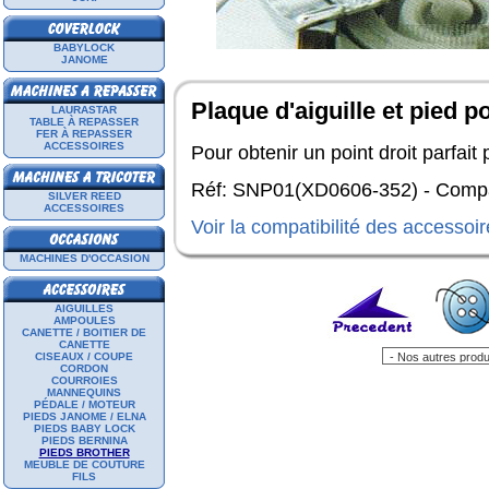
BABYLOCK
JANOME
Plaque d'aiguille et pied 
LAURASTAR
TABLE À REPASSER
FER À REPASSER
ACCESSOIRES
Pour obtenir un point droit parfait 
Réf: SNP01(XD0606-352) - Compat
SILVER REED
ACCESSOIRES
Voir la compatibilité des accessoi
MACHINES D'OCCASION
AIGUILLES
AMPOULES
CANETTE / BOITIER DE
CANETTE
CISEAUX / COUPE
CORDON
COURROIES
MANNEQUINS
PÉDALE / MOTEUR
PIEDS JANOME / ELNA
PIEDS BABY LOCK
PIEDS BERNINA
PIEDS BROTHER
MEUBLE DE COUTURE
FILS