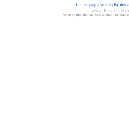
Haut de page
Accueil
Top des v
|
|
F
G
www.
rance
e
Vente en ligne de machines à coudre familiale et