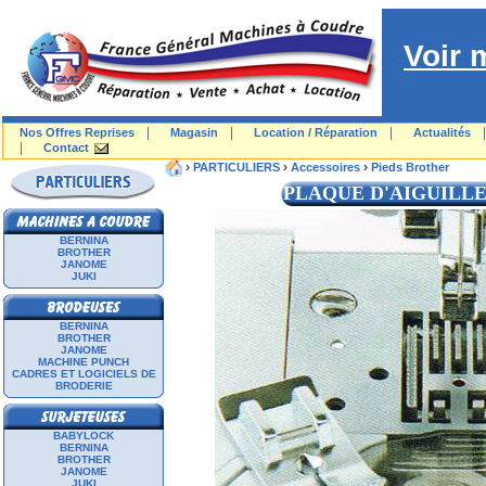
Voir 
|
|
|
Nos Offres Reprises
Magasin
Location / Réparation
Actualités
|
Contact
›
›
›
PARTICULIERS
Accessoires
Pieds Brother
PLAQUE D'AIGUILLE
BERNINA
BROTHER
JANOME
JUKI
BERNINA
BROTHER
JANOME
MACHINE PUNCH
CADRES ET LOGICIELS DE
BRODERIE
BABYLOCK
BERNINA
BROTHER
JANOME
JUKI