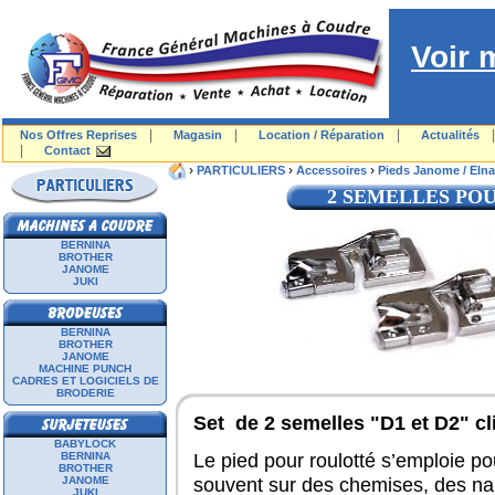
Voir 
|
|
|
Nos Offres Reprises
Magasin
Location / Réparation
Actualités
|
Contact
›
›
›
PARTICULIERS
Accessoires
Pieds Janome / Elna
2 SEMELLES POU
BERNINA
BROTHER
JANOME
JUKI
BERNINA
BROTHER
JANOME
MACHINE PUNCH
CADRES ET LOGICIELS DE
BRODERIE
Set de 2 semelles "D1 et D2" cl
BABYLOCK
Le pied pour roulotté s’emploie pou
BERNINA
BROTHER
souvent sur des chemises, des nap
JANOME
JUKI