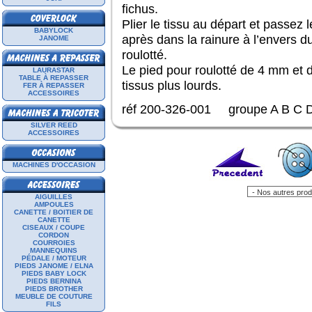
fichus.
Plier le tissu au départ et passez 
BABYLOCK
après dans la rainure à l’envers du
JANOME
roulotté.
Le pied pour roulotté de 4 mm et
LAURASTAR
TABLE À REPASSER
tissus plus lourds.
FER À REPASSER
ACCESSOIRES
réf 200-326-001 groupe A B C 
SILVER REED
ACCESSOIRES
MACHINES D'OCCASION
AIGUILLES
AMPOULES
CANETTE / BOITIER DE
CANETTE
CISEAUX / COUPE
CORDON
COURROIES
MANNEQUINS
PÉDALE / MOTEUR
PIEDS JANOME / ELNA
PIEDS BABY LOCK
PIEDS BERNINA
PIEDS BROTHER
MEUBLE DE COUTURE
FILS