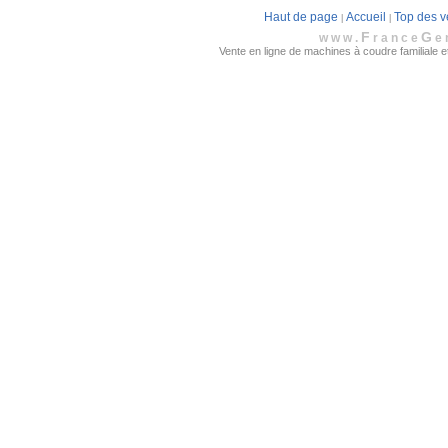
Haut de page
Accueil
Top des v
|
|
F
G
www.
rance
e
Vente en ligne de machines à coudre familiale et