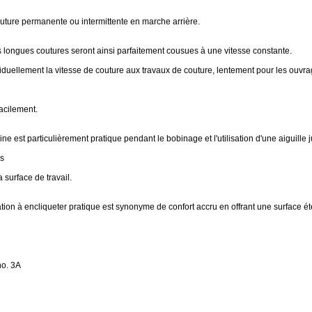
couture permanente ou intermittente en marche arrière.
s longues coutures seront ainsi parfaitement cousues à une vitesse constante.
viduellement la vitesse de couture aux travaux de couture, lentement pour les ouvrag
facilement.
ne est particulièrement pratique pendant le bobinage et l'utilisation d'une aiguille 
es
 surface de travail.
tion à encliqueter pratique est synonyme de confort accru en offrant une surface é
no. 3A