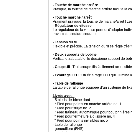
- Touche de marche arrière
Pratique, la touche de marche arrière facilite la 
- Touche marche / arrêt
Vraiment pratique, la touche de marche/arrêt ! Le
- Régulateur de vitesse
Le régulateur de la vitesse permet d'adapter indi
travaux de couture courants.
- Tension du fil
Flexible et précise. La tension du fil se règle très 
- Deux supports de bobine
Vertical et rabattable, le deuxième support de bobi
- Coupe-fil
: Trois coupe fils facilement accessibl
- Éclairage LED
: Un éclairage LED qui illumine la
-
Table de rallonge
La table de rallonge équipée d’un système de fixa
Livrée avec :
- 5 pieds-de-biche dont :
* Pied pour points en marche arrière no. 1
* Pied pour surjet no. 2
* Pied traîneau automatique pour boutonnières 
* Pied pour fermeture à glissière no. 4
* Pied pour points invisibles no. 5
- table de rallonge
- genouillère (FHS)