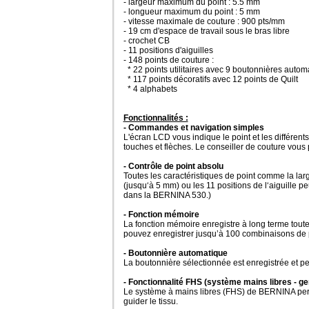
- largeur maximum du point : 5.5 mm
- longueur maximum du point : 5 mm
- vitesse maximale de couture : 900 pts/mm
- 19 cm d'espace de travail sous le bras libre
- crochet CB
- 11 positions d'aiguilles
- 148 points de couture :
* 22 points utilitaires avec 9 boutonnières autom
* 117 points décoratifs avec 12 points de Quilt
* 4 alphabets
Fonctionnalités :
- Commandes et navigation simples
L'écran LCD vous indique le point et les différe
touches et flèches. Le conseiller de couture vous 
- Contrôle de point absolu
Toutes les caractéristiques de point comme la lar
(jusqu‘à 5 mm) ou les 11 positions de l‘aiguille p
dans la BERNINA 530.)
- Fonction mémoire
La fonction mémoire enregistre à long terme toutes
pouvez enregistrer jusqu’à 100 combinaisons de 
- Boutonnière automatique
La boutonnière sélectionnée est enregistrée et 
- Fonctionnalité FHS (système mains libres - ge
Le système à mains libres (FHS) de BERNINA perme
guider le tissu.