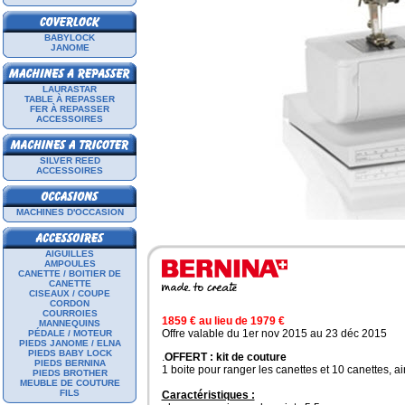
BABYLOCK
JANOME
LAURASTAR
TABLE À REPASSER
FER À REPASSER
ACCESSOIRES
SILVER REED
ACCESSOIRES
MACHINES D'OCCASION
AIGUILLES
AMPOULES
CANETTE / BOITIER DE
CANETTE
CISEAUX / COUPE
CORDON
COURROIES
1859 € au lieu de 1979 €
MANNEQUINS
Offre valable du 1er nov 2015 au 23 déc 2015
PÉDALE / MOTEUR
PIEDS JANOME / ELNA
PIEDS BABY LOCK
.
OFFERT : kit de couture
PIEDS BERNINA
1 boite pour ranger les canettes et 10 canettes, ain
PIEDS BROTHER
MEUBLE DE COUTURE
FILS
Caractéristiques :