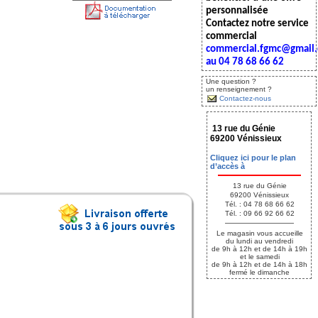
personnalisée
Contactez notre service
commercial
commercial.fgmc@gmail
au 04 78 68 66 62
Une question ?
un renseignement ?
Contactez-nous
13 rue du Génie
69200 Vénissieux
Cliquez ici pour le plan
d’accès à
13 rue du Génie
69200 Vénissieux
Tél. : 04 78 68 66 62
Tél. : 09 66 92 66 62
Le magasin vous accueille
du lundi au vendredi
de 9h à 12h et de 14h à 19h
et le samedi
de 9h à 12h et de 14h à 18h
fermé le dimanche