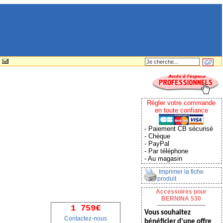
Régler votre commande
en toute confiance
- Paiement CB sécurisé
- Chèque
- PayPal
- Par téléphone
- Au magasin
Imprimer la fiche
produit
Accessoires pour
BERNINA 530
1 759€
Vous souhaitez
Contactez-nous
bénéficier d’une offre