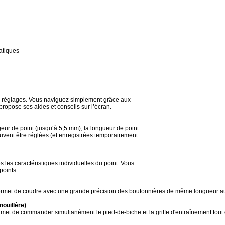
atiques
nts réglages. Vous naviguez simplement grâce aux
propose ses aides et conseils sur l’écran.
geur de point (jusqu‘à 5,5 mm), la longueur de point
euvent être réglées (et enregistrées temporairement
 les caractéristiques individuelles du point. Vous
points.
permet de coudre avec une grande précision des boutonnières de même longueur au
nouillère)
t de commander simultanément le pied-de-biche et la griffe d'entraînement tout e