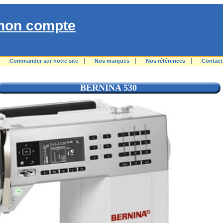
mon compte
|
|
|
|
Commander sur notre site
Nos marques
Nos références
Contact
BERNINA 530