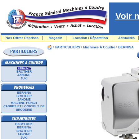
Voir 
|
|
|
Nos Offres Reprises
Magasin
Location / Réparation
Actualités
›
›
›
PARTICULIERS
Machines À Coudre
BERNINA
BERNINA
BROTHER
JANOME
JUKI
BERNINA
BROTHER
JANOME
MACHINE PUNCH
CADRES ET LOGICIELS DE
BRODERIE
BABYLOCK
BERNINA
BROTHER
JANOME
JUKI