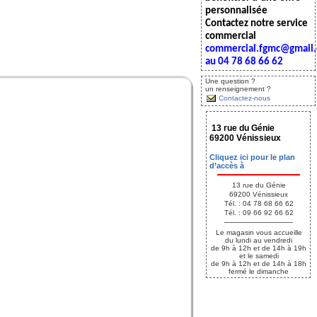
personnalisée
Contactez notre service
commercial
commercial.fgmc@gmail
au 04 78 68 66 62
Une question ?
un renseignement ?
Contactez-nous
13 rue du Génie
69200 Vénissieux
Cliquez ici pour le plan
d’accès à
13 rue du Génie
69200 Vénissieux
Tél. : 04 78 68 66 62
Tél. : 09 66 92 66 62
Le magasin vous accueille
du lundi au vendredi
de 9h à 12h et de 14h à 19h
et le samedi
de 9h à 12h et de 14h à 18h
fermé le dimanche