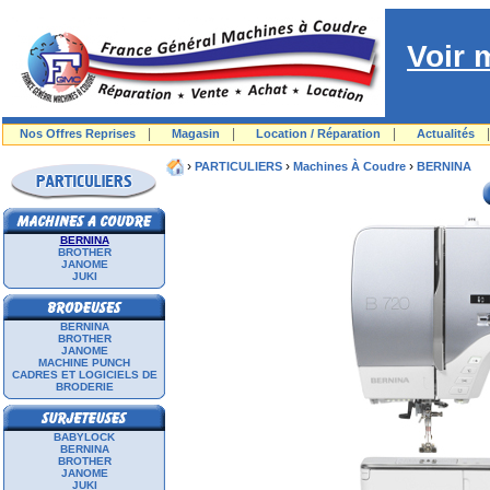
Voir 
|
|
|
Nos Offres Reprises
Magasin
Location / Réparation
Actualités
›
›
›
PARTICULIERS
Machines À Coudre
BERNINA
BERNINA
BROTHER
JANOME
JUKI
BERNINA
BROTHER
JANOME
MACHINE PUNCH
CADRES ET LOGICIELS DE
BRODERIE
BABYLOCK
BERNINA
BROTHER
JANOME
JUKI