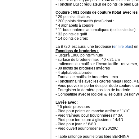
- Fonction BSR : régulateur de points (le pied BSR 
Couture : 681 points de couture (total avec les 
* 29 points utilitaires
* 200 points décoratifs (total) dont :
* 4 alphabets à coudre
* 11 boutonnières automatiques (oeillets inclus)
* 32 points de quilt
* 14 points de croix
La B720 est aussi une brodeuse (
en lire plus
) en
Fonctions de broderies :
- jusqu'à 1000 points/minute
- surface de broderie max : 40 x 21 cm
-
traitement du motif sur l’écran tactile : renverser, 
- 80 m
otifs de broderies intégrés
- 4
alphabets à broder
-
Format de motifs de broderies : .exp
-
Fonctionnalités avec les cadres Mega Hoop, M
-
Vous pouvez importer des points de couture dan
-
Enregistrer la dernière position de broderie
-
Compatible avec le logiciel & les outils Design
Livrée avec :
* 5 pieds presseurs :
- Pied pour points en marche arrière n° 1/1C
- Pied traîneau pour boutonnières n° 3A
- Pied pour fermeture à glissière n° 4/4D
- Pied pour jean n° 8/8D
- P
ied ouvert pour broderie n°20/20C
- Table rallonge pour le bras libre BERNINA