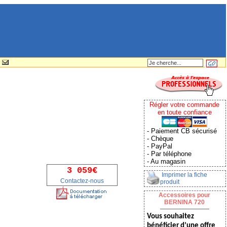
Régler votre commande
en toute confiance
- Paiement CB sécurisé
- Chèque
- PayPal
- Par téléphone
- Au magasin
3 059€
Imprimer la fiche
Contactez-nous
produit
Accessoires pour
BERNINA 720
Vous souhaitez
bénéficier d’une offre