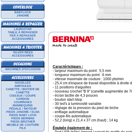
BABYLOCK
JANOME
LAURASTAR
TABLE À REPASSER
FER À REPASSER
ACCESSOIRES
SILVER REED
ACCESSOIRES
Caractéristiques :
MACHINES D'OCCASION
- largeur maximum du point : 5,5 mm
- longueur maximum du point : 6 mm
- vitesse maximale de couture : 1000 pts/min
AIGUILLES
- 25,4 cm d'espace de travail disponible à droite de
AMPOULES
- 11 positions d'aiguilles
CANETTE / BOITIER DE
- nouveau crochet "B 9" (canette augmentée de 
CANETTE
- écran tactile de 4,3 pouces
CISEAUX / COUPE
CORDON
- bouton start /stop
COURROIES
- 30 led's à luminosité variable
MANNEQUINS
- réglage de la pression du pied de biche
PÉDALE / MOTEUR
- enfilage automatique
PIEDS JANOME / ELNA
PIEDS BABY LOCK
- coupe-fils automatique
PIEDS BERNINA
- 52,2 (long) x 21,4 x 37 cm (haut) ; 14 kg
PIEDS BROTHER
MEUBLE DE COUTURE
Équipée également de :
FILS
-
Port USB (hôte)
(import / export de motifs de poin