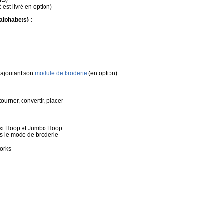
est livré en option)
alphabets) :
 ajoutant son
module de broderie
(en option)
tourner, convertir
, placer
axi Hoop et Jumbo Hoop
s le mode de broderie
Works