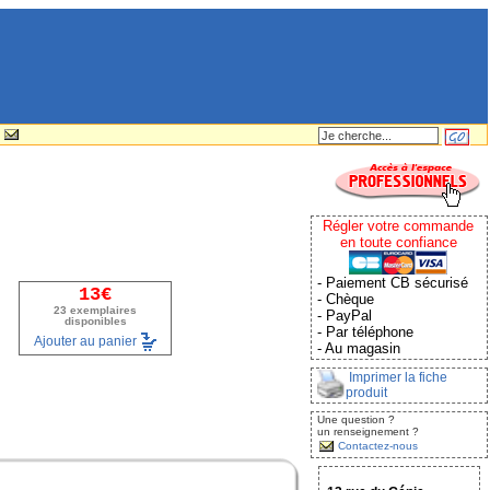
Régler votre commande
en toute confiance
- Paiement CB sécurisé
13€
- Chèque
23 exemplaires
- PayPal
disponibles
- Par téléphone
Ajouter au panier
- Au magasin
Imprimer la fiche
produit
Une question ?
un renseignement ?
Contactez-nous