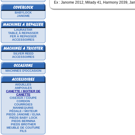
Ex : Janome 2012, Milady 41, Harmony 2039, J
BABYLOCK
JANOME
LAURASTAR
TABLE À REPASSER
FER À REPASSER
ACCESSOIRES
SILVER REED
ACCESSOIRES
MACHINES D'OCCASION
AIGUILLES
AMPOULES
CANETTE / BOITIER DE
CANETTE
CISEAUX / COUPE
CORDON
COURROIES
MANNEQUINS
PÉDALE / MOTEUR
PIEDS JANOME / ELNA
PIEDS BABY LOCK
PIEDS BERNINA
PIEDS BROTHER
MEUBLE DE COUTURE
FILS