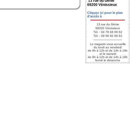
13 rue du Génie
69200 Vénissieux
Cliquez ici pour le plan
d’accès à
13 rue du Génie
69200 Vénissieux
Tél. : 04 78 68 66 62
Tél. : 09 66 92 66 62
Le magasin vous accueille
du lundi au vendredi
de 9h à 12h et de 14h à 19h
et le samedi
de 9h à 12h et de 14h à 18h
fermé le dimanche