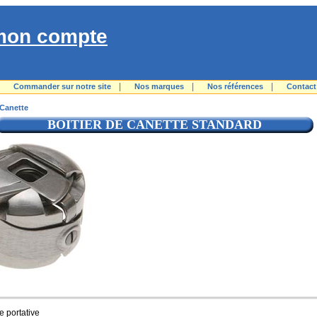
mon compte
|
|
|
|
Commander sur notre site
Nos marques
Nos références
Contact
 Canette
BOITIER DE CANETTE STANDARD
e portative