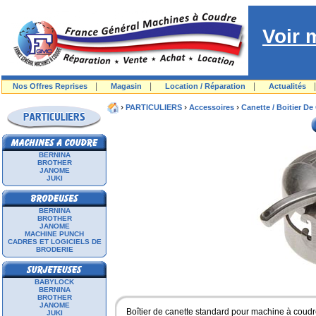
Voir 
|
|
|
Nos Offres Reprises
Magasin
Location / Réparation
Actualités
›
›
›
PARTICULIERS
Accessoires
Canette / Boitier De
BERNINA
BROTHER
JANOME
JUKI
BERNINA
BROTHER
JANOME
MACHINE PUNCH
CADRES ET LOGICIELS DE
BRODERIE
BABYLOCK
BERNINA
BROTHER
JANOME
Boîtier de canette standard pour machine à coudr
JUKI