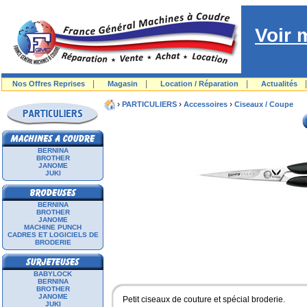
Voir 
|
|
|
Nos Offres Reprises
Magasin
Location / Réparation
Actualités
›
›
›
PARTICULIERS
Accessoires
Ciseaux / Coupe
BERNINA
BROTHER
JANOME
JUKI
BERNINA
BROTHER
JANOME
MACHINE PUNCH
CADRES ET LOGICIELS DE
BRODERIE
BABYLOCK
BERNINA
BROTHER
JANOME
Petit ciseaux de couture et spécial broderie.
JUKI