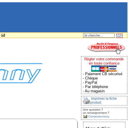
Régler votre commande
en toute confiance
- Paiement CB sécurisé
- Chèque
- PayPal
- Par téléphone
- Au magasin
Imprimer la fiche
produit
Une question ?
un renseignement ?
Contactez-nous