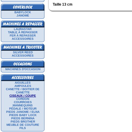
Taille 13 cm
BABYLOCK
JANOME
LAURASTAR
TABLE À REPASSER
FER À REPASSER
ACCESSOIRES
SILVER REED
ACCESSOIRES
MACHINES D'OCCASION
AIGUILLES
AMPOULES
CANETTE / BOITIER DE
CANETTE
CISEAUX / COUPE
CORDON
COURROIES
MANNEQUINS
PÉDALE / MOTEUR
PIEDS JANOME / ELNA
PIEDS BABY LOCK
PIEDS BERNINA
PIEDS BROTHER
MEUBLE DE COUTURE
FILS