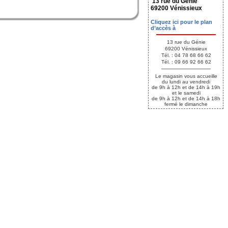
13 rue du Génie
69200 Vénissieux
Cliquez ici pour le plan
d’accès à
13 rue du Génie
69200 Vénissieux
Tél. : 04 78 68 66 62
Tél. : 09 66 92 66 62
Le magasin vous accueille
du lundi au vendredi
de 9h à 12h et de 14h à 19h
et le samedi
de 9h à 12h et de 14h à 18h
fermé le dimanche