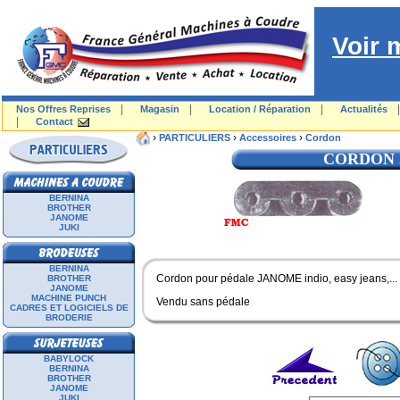
Voir 
|
|
|
Nos Offres Reprises
Magasin
Location / Réparation
Actualités
|
Contact
›
›
›
PARTICULIERS
Accessoires
Cordon
CORDON 
BERNINA
BROTHER
JANOME
JUKI
BERNINA
Cordon pour pédale JANOME indio, easy jeans,...
BROTHER
JANOME
MACHINE PUNCH
Vendu sans pédale
CADRES ET LOGICIELS DE
BRODERIE
BABYLOCK
BERNINA
BROTHER
JANOME
JUKI