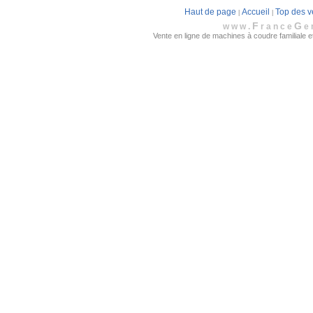
Haut de page
Accueil
Top des v
|
|
F
G
www.
rance
e
Vente en ligne de machines à coudre familiale et