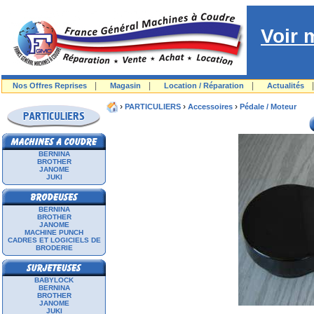
Voir 
|
|
|
Nos Offres Reprises
Magasin
Location / Réparation
Actualités
›
›
›
PARTICULIERS
Accessoires
Pédale / Moteur
BERNINA
BROTHER
JANOME
JUKI
BERNINA
BROTHER
JANOME
MACHINE PUNCH
CADRES ET LOGICIELS DE
BRODERIE
BABYLOCK
BERNINA
BROTHER
JANOME
JUKI