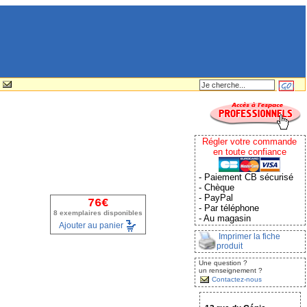
Régler votre commande
en toute confiance
- Paiement CB sécurisé
- Chèque
- PayPal
76€
- Par téléphone
8 exemplaires disponibles
- Au magasin
Ajouter au panier
Imprimer la fiche
produit
Une question ?
un renseignement ?
Contactez-nous