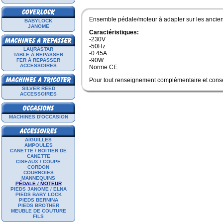
Ensemble pédale/moteur à adapter sur les ancie
BABYLOCK
JANOME
Caractéristiques:
-230V
-50Hz
LAURASTAR
-0.45A
TABLE À REPASSER
-90W
FER À REPASSER
ACCESSOIRES
Norme CE
Pour tout renseignement complémentaire et consei
SILVER REED
ACCESSOIRES
MACHINES D'OCCASION
AIGUILLES
AMPOULES
CANETTE / BOITIER DE
CANETTE
CISEAUX / COUPE
CORDON
COURROIES
MANNEQUINS
PÉDALE / MOTEUR
PIEDS JANOME / ELNA
PIEDS BABY LOCK
PIEDS BERNINA
PIEDS BROTHER
MEUBLE DE COUTURE
FILS