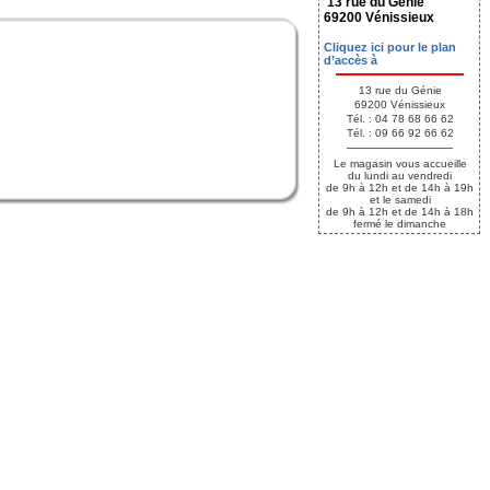
13 rue du Génie
69200 Vénissieux
Cliquez ici pour le plan
d’accès à
13 rue du Génie
69200 Vénissieux
Tél. : 04 78 68 66 62
Tél. : 09 66 92 66 62
Le magasin vous accueille
du lundi au vendredi
de 9h à 12h et de 14h à 19h
et le samedi
de 9h à 12h et de 14h à 18h
fermé le dimanche