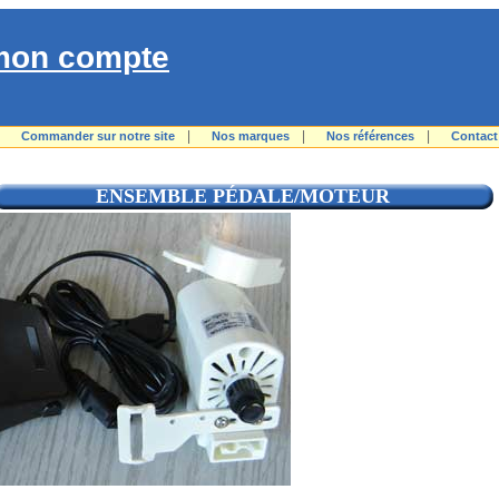
mon compte
|
|
|
|
Commander sur notre site
Nos marques
Nos références
Contact
ENSEMBLE PÉDALE/MOTEUR