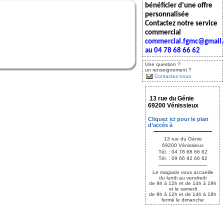
bénéficier d’une offre
personnalisée
Contactez notre service
commercial
commercial.fgmc@gmail
au 04 78 68 66 62
Une question ?
un renseignement ?
Contactez-nous
13 rue du Génie
69200 Vénissieux
Cliquez ici pour le plan
d’accès à
13 rue du Génie
69200 Vénissieux
Tél. : 04 78 68 66 62
Tél. : 09 66 92 66 62
Le magasin vous accueille
du lundi au vendredi
de 9h à 12h et de 14h à 19h
et le samedi
de 9h à 12h et de 14h à 18h
fermé le dimanche