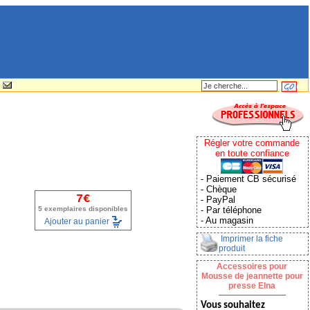
Régler votre commande
en toute confiance
- Paiement CB sécurisé
- Chèque
7€
- PayPal
5 exemplaires disponibles
- Par téléphone
- Au magasin
Ajouter au panier
Imprimer la fiche
produit
Accessoires pour
Mousse de jeannette pour
presse Elna
Vous souhaitez