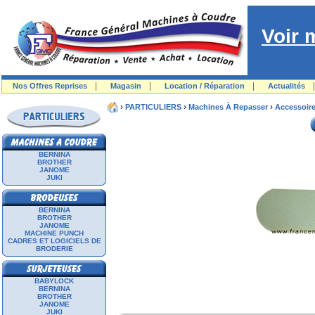
Voir 
|
|
|
Nos Offres Reprises
Magasin
Location / Réparation
Actualités
›
›
›
PARTICULIERS
Machines À Repasser
Accessoir
BERNINA
BROTHER
JANOME
JUKI
BERNINA
BROTHER
JANOME
MACHINE PUNCH
CADRES ET LOGICIELS DE
BRODERIE
BABYLOCK
BERNINA
BROTHER
JANOME
JUKI