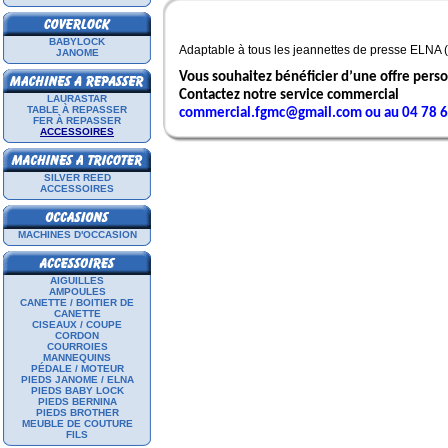
BABYLOCK
Adaptable à tous les jeannettes de presse ELNA 
JANOME
Vous souhaitez bénéficier d’une offre pers
Contactez notre service commercial
LAURASTAR
TABLE À REPASSER
commercial.fgmc@gmail.com ou au 04 78 6
FER À REPASSER
ACCESSOIRES
SILVER REED
ACCESSOIRES
MACHINES D'OCCASION
AIGUILLES
AMPOULES
CANETTE / BOITIER DE
CANETTE
CISEAUX / COUPE
CORDON
COURROIES
MANNEQUINS
PÉDALE / MOTEUR
PIEDS JANOME / ELNA
PIEDS BABY LOCK
PIEDS BERNINA
PIEDS BROTHER
MEUBLE DE COUTURE
FILS