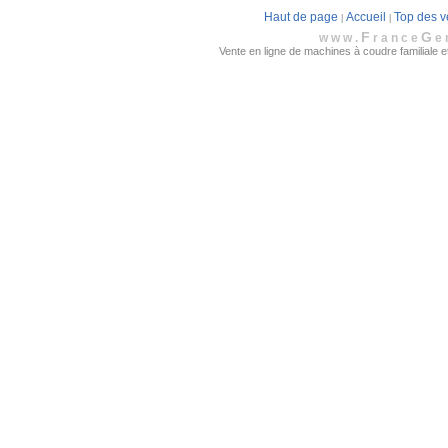
Haut de page
Accueil
Top des v
|
|
F
G
www.
rance
e
Vente en ligne de machines à coudre familiale et