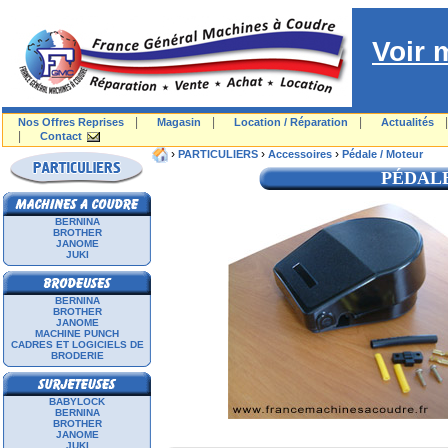
Voir 
|
|
|
Nos Offres Reprises
Magasin
Location / Réparation
Actualités
|
Contact
›
›
›
PARTICULIERS
Accessoires
Pédale / Moteur
PÉDAL
BERNINA
BROTHER
JANOME
JUKI
BERNINA
BROTHER
JANOME
MACHINE PUNCH
CADRES ET LOGICIELS DE
BRODERIE
BABYLOCK
BERNINA
BROTHER
JANOME
JUKI