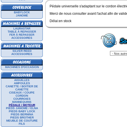
Pédale universelle s'adaptant sur le cordon élect
BABYLOCK
Merci de nous consulter avant l'achat afin de valider
JANOME
Délai:en stock
LAURASTAR
TABLE À REPASSER
FER À REPASSER
ACCESSOIRES
SILVER REED
ACCESSOIRES
MACHINES D'OCCASION
AIGUILLES
AMPOULES
CANETTE / BOITIER DE
CANETTE
CISEAUX / COUPE
CORDON
COURROIES
MANNEQUINS
PÉDALE / MOTEUR
PIEDS JANOME / ELNA
PIEDS BABY LOCK
PIEDS BERNINA
PIEDS BROTHER
MEUBLE DE COUTURE
FILS