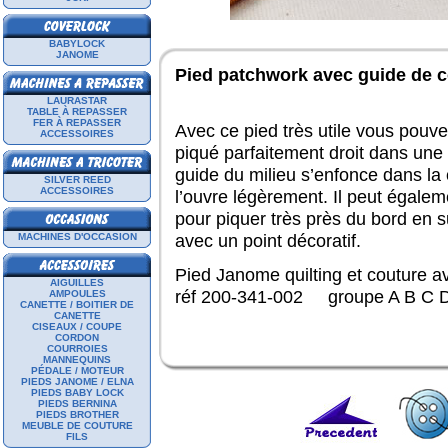
BABYLOCK
JANOME
Pied patchwork avec guide de c
LAURASTAR
TABLE À REPASSER
FER À REPASSER
Avec ce pied très utile vous pouve
ACCESSOIRES
piqué parfaitement droit dans une
guide du milieu s’enfonce dans la 
SILVER REED
ACCESSOIRES
l’ouvre légèrement. Il peut égalem
pour piquer très près du bord en 
avec un point décoratif.
MACHINES D'OCCASION
Pied Janome quilting et couture a
AIGUILLES
réf 200-341-002 groupe A B C 
AMPOULES
CANETTE / BOITIER DE
CANETTE
CISEAUX / COUPE
CORDON
COURROIES
MANNEQUINS
PÉDALE / MOTEUR
PIEDS JANOME / ELNA
PIEDS BABY LOCK
PIEDS BERNINA
PIEDS BROTHER
MEUBLE DE COUTURE
FILS