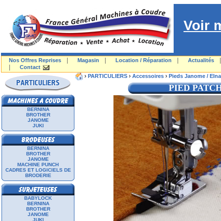
Voir 
|
|
|
Nos Offres Reprises
Magasin
Location / Réparation
Actualités
|
Contact
›
›
›
PARTICULIERS
Accessoires
Pieds Janome / Elna
PIED PATC
BERNINA
BROTHER
JANOME
JUKI
BERNINA
BROTHER
JANOME
MACHINE PUNCH
CADRES ET LOGICIELS DE
BRODERIE
BABYLOCK
BERNINA
BROTHER
JANOME
JUKI