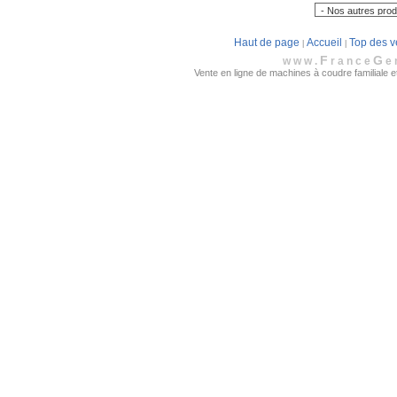
Haut de page
Accueil
Top des v
|
|
F
G
www.
rance
e
Vente en ligne de machines à coudre familiale et