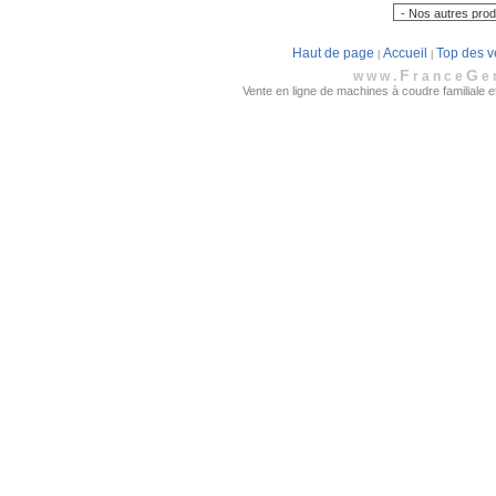
Haut de page
Accueil
Top des v
|
|
F
G
www.
rance
e
Vente en ligne de machines à coudre familiale et