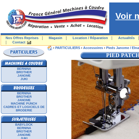
Voir 
|
|
|
Nos Offres Reprises
Magasin
Location / Réparation
Actualités
|
Contact
›
›
›
PARTICULIERS
Accessoires
Pieds Janome / Elna
PIED PATC
BERNINA
BROTHER
JANOME
JUKI
BERNINA
BROTHER
JANOME
MACHINE PUNCH
CADRES ET LOGICIELS DE
BRODERIE
BABYLOCK
BERNINA
BROTHER
JANOME
JUKI