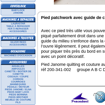
BABYLOCK
JANOME
Pied patchwork avec guide de c
LAURASTAR
TABLE À REPASSER
FER À REPASSER
Avec ce pied très utile vous pouve
ACCESSOIRES
piqué parfaitement droit dans une
guide du milieu s’enfonce dans la 
SILVER REED
ACCESSOIRES
l’ouvre légèrement. Il peut égalem
pour piquer très près du bord en 
avec un point décoratif.
MACHINES D'OCCASION
Pied Janome quilting et couture a
AIGUILLES
réf 200-341-002 groupe A B C 
AMPOULES
CANETTE / BOITIER DE
CANETTE
CISEAUX / COUPE
CORDON
COURROIES
MANNEQUINS
PÉDALE / MOTEUR
PIEDS JANOME / ELNA
PIEDS BABY LOCK
PIEDS BERNINA
PIEDS BROTHER
MEUBLE DE COUTURE
FILS