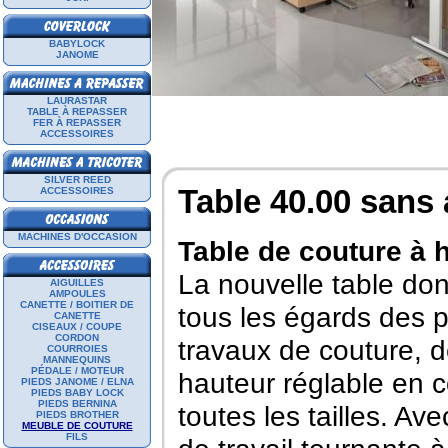
BABYLOCK
JANOME
LAURASTAR
TABLE À REPASSER
FER À REPASSER
ACCESSOIRES
SILVER REED
Table 40.00 sans
ACCESSOIRES
MACHINES D'OCCASION
Table de couture à 
La nouvelle table don
AIGUILLES
AMPOULES
CANETTE / BOITIER DE
tous les égards des p
CANETTE
CISEAUX / COUPE
CORDON
travaux de couture, d
COURROIES
MANNEQUINS
PÉDALE / MOTEUR
hauteur réglable en c
PIEDS JANOME / ELNA
PIEDS BABY LOCK
PIEDS BERNINA
toutes les tailles. Av
PIEDS BROTHER
MEUBLE DE COUTURE
FILS