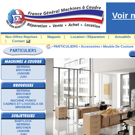
Voir 
|
|
|
Nos Offres Reprises
Magasin
Location / Réparation
Actualités
|
Contact
›
›
›
PARTICULIERS
Accessoires
Meuble De Couture
BERNINA
BROTHER
JANOME
JUKI
BERNINA
BROTHER
JANOME
MACHINE PUNCH
CADRES ET LOGICIELS DE
BRODERIE
BABYLOCK
BERNINA
BROTHER
JANOME
JUKI