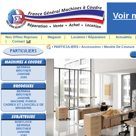
Voir 
|
|
|
Nos Offres Reprises
Magasin
Location / Réparation
Actualités
|
Contact
›
›
›
PARTICULIERS
Accessoires
Meuble De Couture
BERNINA
BROTHER
JANOME
JUKI
BERNINA
BROTHER
JANOME
MACHINE PUNCH
CADRES ET LOGICIELS DE
BRODERIE
BABYLOCK
BERNINA
BROTHER
JANOME
JUKI