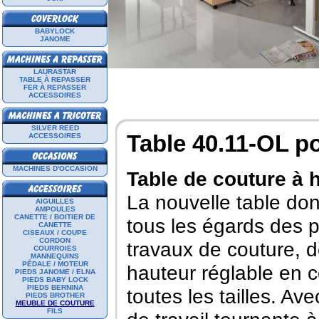
BABYLOCK
JANOME
LAURASTAR
TABLE À REPASSER
FER À REPASSER
ACCESSOIRES
SILVER REED
Table 40.11-OL p
ACCESSOIRES
MACHINES D'OCCASION
Table de couture à 
La nouvelle table don
AIGUILLES
AMPOULES
CANETTE / BOITIER DE
tous les égards des p
CANETTE
CISEAUX / COUPE
CORDON
travaux de couture, d
COURROIES
MANNEQUINS
PÉDALE / MOTEUR
hauteur réglable en c
PIEDS JANOME / ELNA
PIEDS BABY LOCK
PIEDS BERNINA
toutes les tailles. Av
PIEDS BROTHER
MEUBLE DE COUTURE
FILS