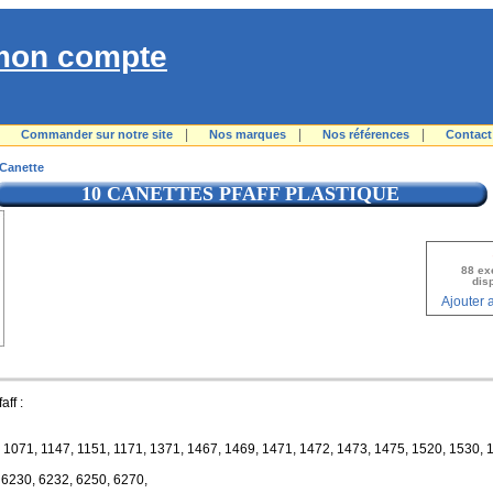
mon compte
|
|
|
|
Commander sur notre site
Nos marques
Nos références
Contact
 Canette
10 CANETTES PFAFF PLASTIQUE
88 ex
dis
Ajouter 
ff :
 1071, 1147, 1151, 1171, 1371, 1467, 1469, 1471, 1472, 1473, 1475, 1520, 1530, 
 6230, 6232, 6250, 6270,