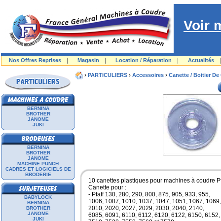
Voir 
|
|
|
Nos Offres Reprises
Magasin
Location / Réparation
Actualités
›
›
›
PARTICULIERS
Accessoires
Canette / Boitier De
BERNINA
BROTHER
JANOME
JUKI
BERNINA
BROTHER
JANOME
MACHINE PUNCH
CADRES ET LOGICIELS DE
BRODERIE
10 canettes plastiques pour machines à coudre Pfa
Canette pour :
- Pfaff 130, 280, 290, 800, 875, 905, 933, 955,
BABYLOCK
1006, 1007, 1010, 1037, 1047, 1051, 1067, 1069,
BERNINA
2010, 2020, 2027, 2029, 2030, 2040, 2140,
BROTHER
JANOME
6085, 6091, 6110, 6112, 6120, 6122, 6150, 6152,
JUKI