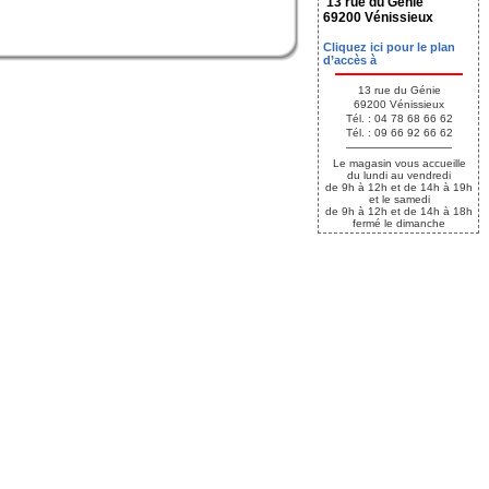
13 rue du Génie
69200 Vénissieux
Cliquez ici pour le plan
d’accès à
13 rue du Génie
69200 Vénissieux
Tél. : 04 78 68 66 62
Tél. : 09 66 92 66 62
Le magasin vous accueille
du lundi au vendredi
de 9h à 12h et de 14h à 19h
et le samedi
de 9h à 12h et de 14h à 18h
fermé le dimanche