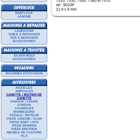
7510, 7530, 7550, 7560 et 7570
réf : 9033P
21.9 x 9 mm
BABYLOCK
JANOME
LAURASTAR
TABLE À REPASSER
FER À REPASSER
ACCESSOIRES
SILVER REED
ACCESSOIRES
MACHINES D'OCCASION
AIGUILLES
AMPOULES
CANETTE / BOITIER DE
CANETTE
CISEAUX / COUPE
CORDON
COURROIES
MANNEQUINS
PÉDALE / MOTEUR
PIEDS JANOME / ELNA
PIEDS BABY LOCK
PIEDS BERNINA
PIEDS BROTHER
MEUBLE DE COUTURE
FILS