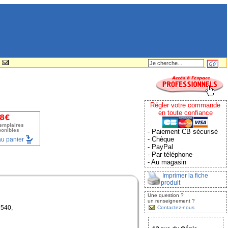
Régler votre commande
en toute confiance
8€
emplaires
ponibles
- Paiement CB sécurisé
- Chèque
au panier
- PayPal
- Par téléphone
- Au magasin
Imprimer la fiche
produit
Une question ?
un renseignement ?
1540,
Contactez-nous