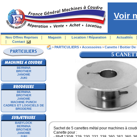
Voir 
|
|
|
Nos Offres Reprises
Magasin
Location / Réparation
Actualités
|
Contact
›
›
›
PARTICULIERS
Accessoires
Canette / Boitier De
5 CANET
BERNINA
BROTHER
JANOME
JUKI
BERNINA
BROTHER
JANOME
MACHINE PUNCH
CADRES ET LOGICIELS DE
BRODERIE
BABYLOCK
BERNINA
Sachet de 5 canettes métal pour machines à cou
BROTHER
Canette pour :
JANOME
JUKI
- Pfaff 130/8, 229, 230, 232, 238, 260, 262, 360, 