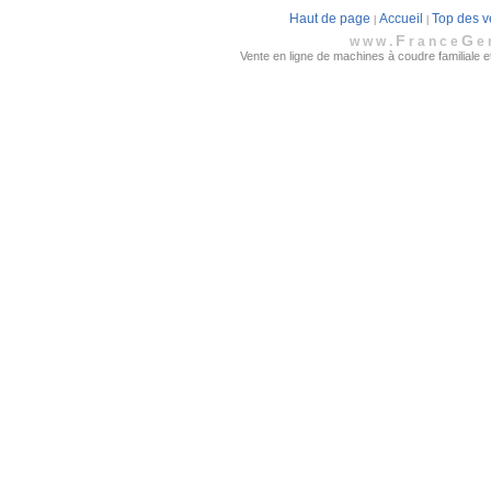
Haut de page
Accueil
Top des v
|
|
F
G
www.
rance
e
Vente en ligne de machines à coudre familiale et