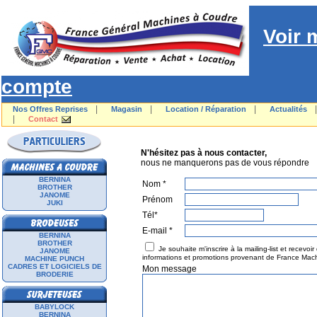
Voir 
compte
|
|
|
Nos Offres Reprises
Magasin
Location / Réparation
Actualités
|
Contact
N'HÉSITEZ P
N'hésitez pas à nous contacter,
nous ne manquerons pas de vous répondre
BERNINA
Nom *
BROTHER
JANOME
Prénom
JUKI
Tél*
E-mail *
BERNINA
BROTHER
Je souhaite m'inscrire à la mailing-list et recevoir
JANOME
informations et promotions provenant de France Mac
MACHINE PUNCH
CADRES ET LOGICIELS DE
Mon message
BRODERIE
BABYLOCK
BERNINA