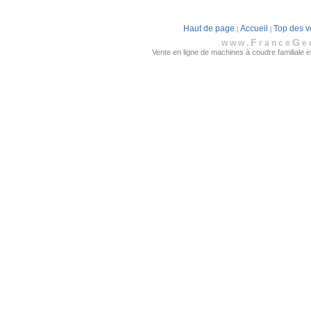
Haut de page
Accueil
Top des v
|
|
F
G
www.
rance
e
Vente en ligne de machines à coudre familiale et