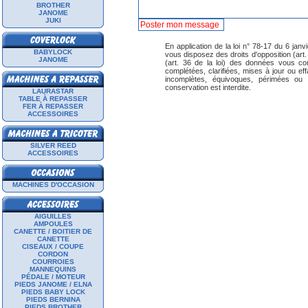
BROTHER
JANOME
JUKI
En application de la loi n° 78-17 du 6 janvi
BABYLOCK
vous disposez des droits d'opposition (art. 26
JANOME
(art. 36 de la loi) des données vous con
complétées, clarifiées, mises à jour ou ef
incomplètes, équivoques, périmées ou do
conservation est interdite.
LAURASTAR
TABLE À REPASSER
FER À REPASSER
ACCESSOIRES
SILVER REED
ACCESSOIRES
MACHINES D'OCCASION
AIGUILLES
AMPOULES
CANETTE / BOITIER DE
CANETTE
CISEAUX / COUPE
CORDON
COURROIES
MANNEQUINS
PÉDALE / MOTEUR
PIEDS JANOME / ELNA
PIEDS BABY LOCK
PIEDS BERNINA
PIEDS BROTHER