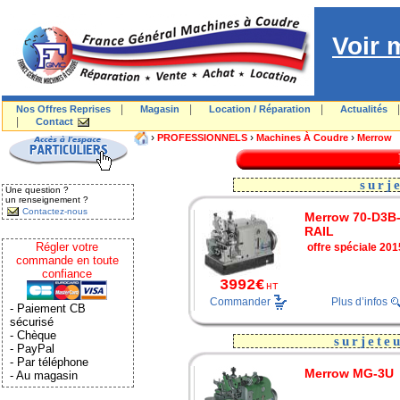
Voir 
|
|
|
Nos Offres Reprises
Magasin
Location / Réparation
Actualités
|
Contact
›
›
›
PROFESSIONNELS
Machines À Coudre
Merrow
surj
Une question ?
un renseignement ?
Contactez-nous
Merrow 70-D3B
RAIL
Régler votre
offre spéciale 201
commande en toute
confiance
3992€
HT
Commander
Plus d’infos
- Paiement CB
sécurisé
- Chèque
surjete
- PayPal
- Par téléphone
Merrow MG-3U
- Au magasin