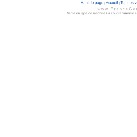
Haut de page
Accueil
Top des v
|
|
F
G
www.
rance
e
Vente en ligne de machines à coudre familiale et