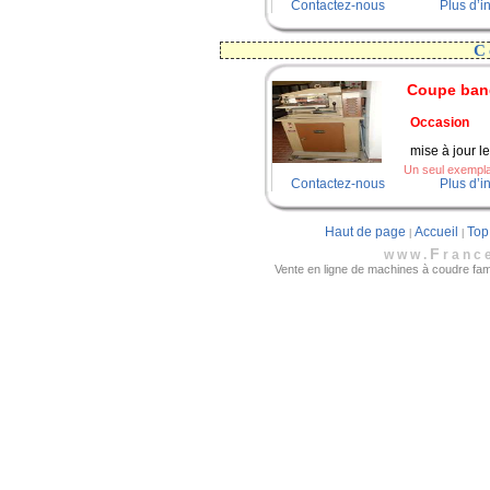
Contactez-nous
Plus d’i
C
Coupe ban
Occasion
mise à jour l
Un seul exemplai
Contactez-nous
Plus d’i
Haut de page
Accueil
Top
|
|
F
www.
ranc
Vente en ligne de machines à coudre famil