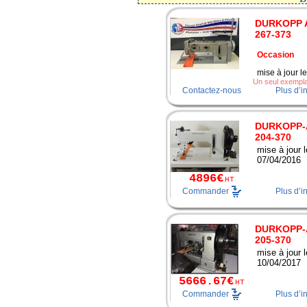
DURKOPP 
267-373
Occasion
mise à jour l
Un seul exemplai
Contactez-nous
Plus d’i
DURKOPP-
204-370
mise à jour l
07/04/2016
4896€
HT
Commander
Plus d’i
DURKOPP-
205-370
mise à jour l
10/04/2017
5666.67€
HT
Commander
Plus d’i