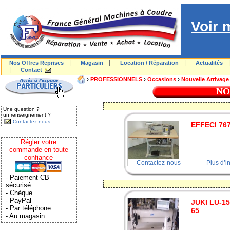
Voir 
|
|
|
Nos Offres Reprises
Magasin
Location / Réparation
Actualités
|
Contact
›
›
›
PROFESSIONNELS
Occasions
Nouvelle Arrivage
NO
Une question ?
un renseignement ?
Contactez-nous
EFFECI 76
Régler votre
commande en toute
confiance
Contactez-nous
Plus d’i
- Paiement CB
sécurisé
- Chèque
- PayPal
JUKI LU-15
- Par téléphone
65
- Au magasin