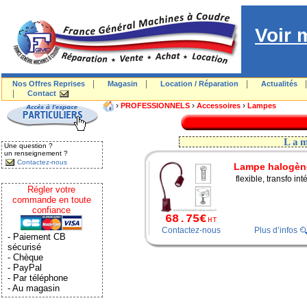
Voir 
|
|
|
Nos Offres Reprises
Magasin
Location / Réparation
Actualités
|
Contact
›
›
›
PROFESSIONNELS
Accessoires
Lampes
Lam
Une question ?
un renseignement ?
Contactez-nous
Lampe halogèn
flexible, transfo int
Régler votre
commande en toute
confiance
68.75€
HT
Contactez-nous
Plus d’infos
- Paiement CB
sécurisé
- Chèque
- PayPal
- Par téléphone
- Au magasin