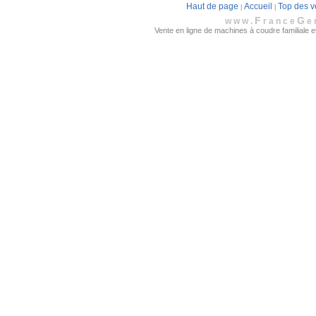
Haut de page
Accueil
Top des v
|
|
F
G
www.
rance
e
Vente en ligne de machines à coudre familiale et