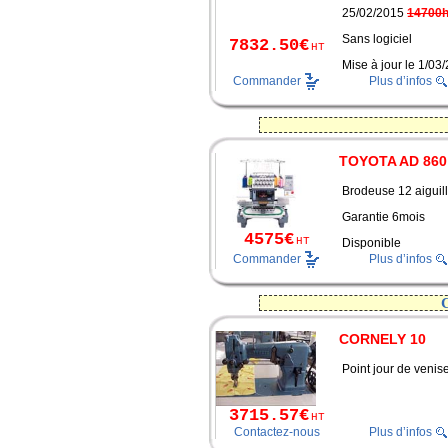
25/02/2015
14700h
Sans logiciel
7832.50€
HT
Mise à jour le 1/0
Commander
Plus d’infos
TOYOTA AD 860
Brodeuse 12 aiguil
Garantie 6mois
4575€
HT
Disponible
Commander
Plus d’infos
CORNELY 10
Point jour de venis
3715.57€
HT
Contactez-nous
Plus d’infos