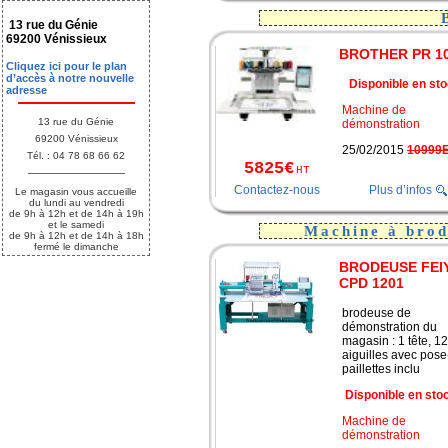
13 rue du Génie
69200 Vénissieux
BROTHER PR 1
Cliquez ici pour le plan
d’accès à notre nouvelle
Disponible en sto
adresse
Machine de
13 rue du Génie
démonstration
69200 Vénissieux
25/02/2015
10999
Tél. : 04 78 68 66 62
5825€
HT
Contactez-nous
Plus d’infos
Le magasin vous accueille
du lundi au vendredi
de 9h à 12h et de 14h à 19h
et le samedi
Machine à brod
de 9h à 12h et de 14h à 18h
fermé le dimanche
BRODEUSE FEI
CPD 1201
brodeuse de
démonstration du
magasin : 1 tête, 12
aiguilles avec pose
paillettes inclu
Disponible en sto
Machine de
démonstration