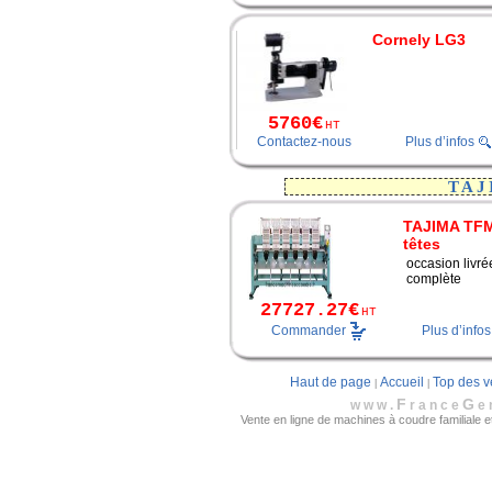
Cornely LG3
5760€
HT
Contactez-nous
Plus d’infos
TAJ
TAJIMA TF
têtes
occasion livré
complète
27727.27€
HT
Commander
Plus d’infos
Haut de page
Accueil
Top des v
|
|
F
G
www.
rance
e
Vente en ligne de machines à coudre familiale et