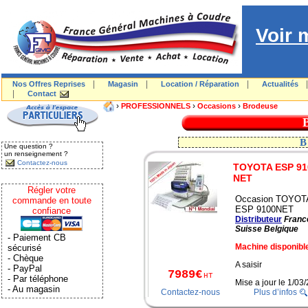
Voir 
|
|
|
Nos Offres Reprises
Magasin
Location / Réparation
Actualités
|
Contact
›
›
›
PROFESSIONNELS
Occasions
Brodeuse
Une question ?
un renseignement ?
Contactez-nous
TOYOTA ESP 91
NET
Régler votre
Occasion TOYOT
commande en toute
ESP 9100NET
confiance
Distributeur
Franc
Suisse Belgique
- Paiement CB
Machine disponibl
sécurisé
- Chèque
A saisir
- PayPal
7989€
HT
- Par téléphone
Mise a jour le 1/0
- Au magasin
Contactez-nous
Plus d’infos