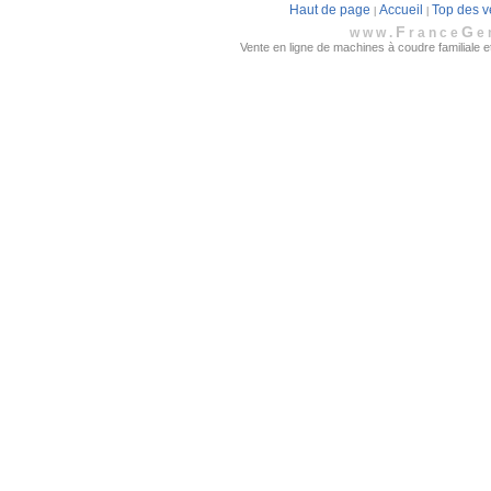
Haut de page
Accueil
Top des v
|
|
F
G
www.
rance
e
Vente en ligne de machines à coudre familiale et