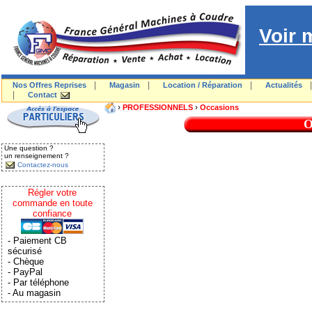
Voir 
|
|
|
Nos Offres Reprises
Magasin
Location / Réparation
Actualités
|
Contact
›
›
PROFESSIONNELS
Occasions
O
Une question ?
un renseignement ?
Contactez-nous
Régler votre
commande en toute
confiance
- Paiement CB
sécurisé
- Chèque
- PayPal
- Par téléphone
- Au magasin