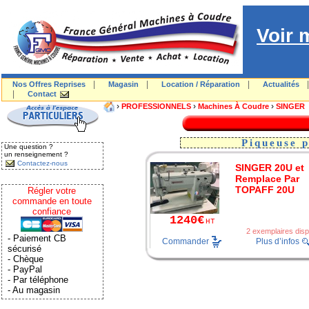
Voir 
|
|
|
Nos Offres Reprises
Magasin
Location / Réparation
Actualités
|
Contact
›
›
›
PROFESSIONNELS
Machines À Coudre
SINGER
Piqueuse p
Une question ?
un renseignement ?
Contactez-nous
SINGER 20U et
Remplace Par
TOPAFF 20U
Régler votre
commande en toute
confiance
1240€
HT
2 exemplaires disp
- Paiement CB
Commander
Plus d’infos
sécurisé
- Chèque
- PayPal
- Par téléphone
- Au magasin