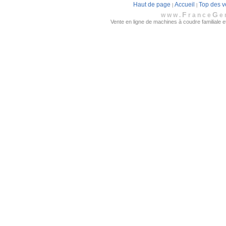
Haut de page
Accueil
Top des v
|
|
F
G
www.
rance
e
Vente en ligne de machines à coudre familiale et