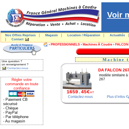
Voir 
|
|
|
Nos Offres Reprises
Magasin
Location / Réparation
Actualités
|
Contact
›
›
›
PROFESSIONNELS
Machines À Coudre
FALCON
Machine t
Une question ?
un renseignement ?
Contactez-nous
DA FALCON 26
modèle similaire à
267
Régler votre
commande en toute
confiance
1659.45€
HT
Contactez-nous
Plus d’infos
- Paiement CB
sécurisé
- Chèque
- PayPal
- Par téléphone
- Au magasin