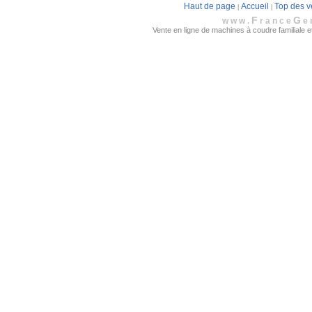
Haut de page
Accueil
Top des v
|
|
F
G
www.
rance
e
Vente en ligne de machines à coudre familiale et