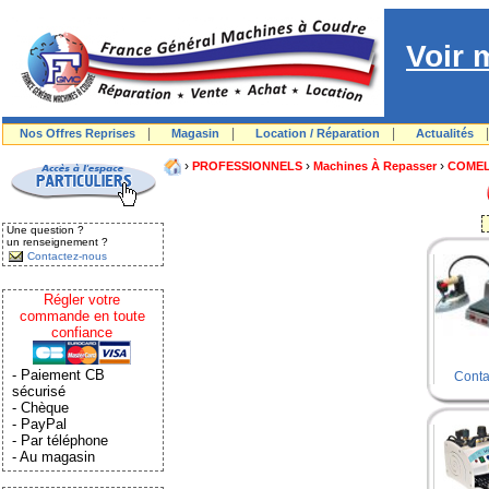
Voir 
|
|
|
Nos Offres Reprises
Magasin
Location / Réparation
Actualités
›
›
›
PROFESSIONNELS
Machines À Repasser
COME
Une question ?
un renseignement ?
Contactez-nous
Régler votre
commande en toute
confiance
- Paiement CB
Conta
sécurisé
- Chèque
- PayPal
- Par téléphone
- Au magasin