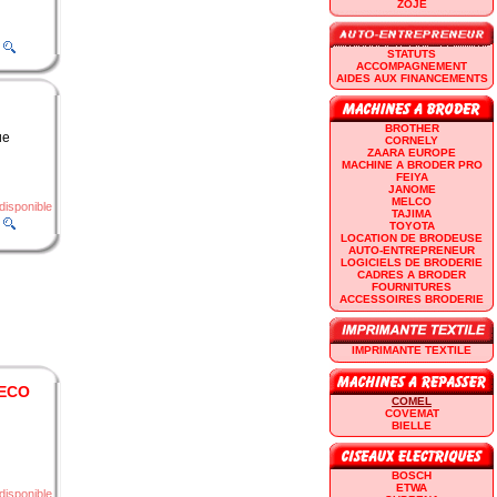
ZOJE
STATUTS
ACCOMPAGNEMENT
AIDES AUX FINANCEMENTS
BROTHER
ue
CORNELY
ZAARA EUROPE
MACHINE A BRODER PRO
FEIYA
JANOME
MELCO
disponible
TAJIMA
TOYOTA
LOCATION DE BRODEUSE
AUTO-ENTREPRENEUR
LOGICIELS DE BRODERIE
CADRES A BRODER
FOURNITURES
ACCESSOIRES BRODERIE
IMPRIMANTE TEXTILE
 ECO
COMEL
COVEMAT
BIELLE
BOSCH
ETWA
disponible