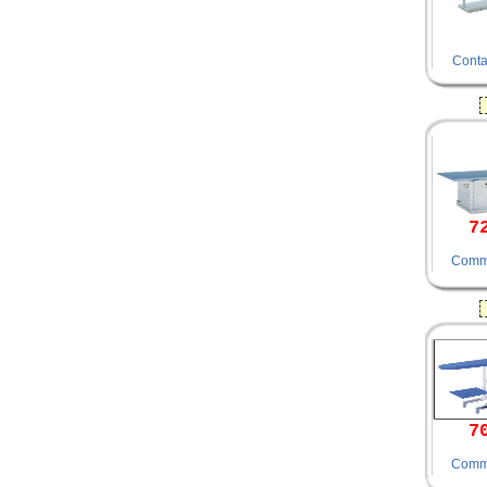
Conta
7
Comm
7
Comm