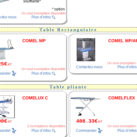
soufflante*
*:option
Un seul exemplaire disponible
ctez-nous
Plus d’infos
Table Rectangulaire
COMEL MP
COMEL MP/A
25€
Un seul exemplaire 
HT
Contactez-nous
Plus d’infos
Un seul exemplaire disponible
ander
Plus d’infos
Table pliante
COMELUX C
COMELFLEX
00€
408.33€
HT
HT
2 exemplaires disponibles
Un seul exemplaire 
ander
Commander
Plus d’infos
Plus d’infos