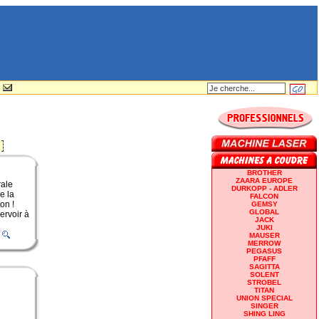
BROTHER
ZAARA EUROPE
rale
DURKOPP - ADLER
e la
FALCON
on !
GEMSY
GLOBAL
ervoir à
JACK
JUKI
MAUSER
MERROW
PEGASUS
PFAFF
SAGITTA
SOLENT
STROBEL
TITAN
UNION SPECIAL
SINGER
SHING LING