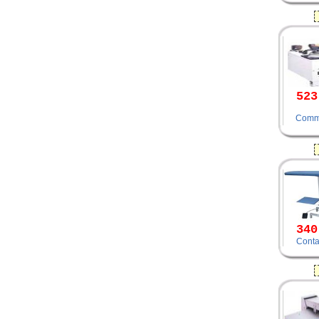
523
Comm
340
Conta