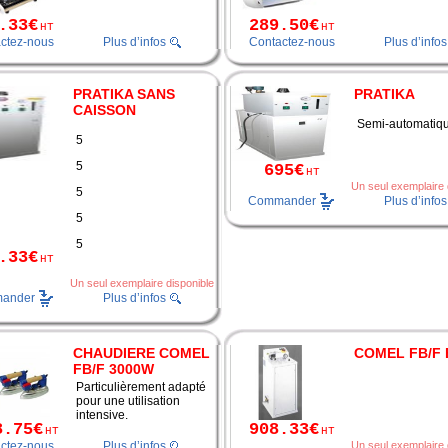
.33€
289.50€
HT
HT
ctez-nous
Plus d’infos
Contactez-nous
Plus d’infos
PRATIKA SANS
PRATIKA
CAISSON
Semi-automatiq
5
5
695€
HT
Un seul exemplaire 
5
Commander
Plus d’infos
5
5
.33€
HT
Un seul exemplaire disponible
ander
Plus d’infos
CHAUDIERE COMEL
COMEL FB/F
FB/F 3000W
Particulièrement adapté
pour une utilisation
intensive.
8.75€
908.33€
HT
HT
ctez-nous
Plus d’infos
Un seul exemplaire 