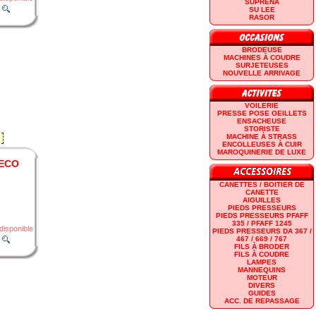
SUPRENA
SU LEE
RASOR
BRODEUSE
MACHINES À COUDRE
SURJETEUSES
NOUVELLE ARRIVAGE
VOILERIE
PRESSE POSE OEILLETS
ENSACHEUSE
STORISTE
MACHINE À STRASS
ENCOLLEUSES À CUIR
MAROQUINERIE DE LUXE
 ECO
CANETTES / BOITIER DE
CANETTE
AIGUILLES
PIEDS PRESSEURS
PIEDS PRESSEURS PFAFF
335 / PFAFF 1245
disponible
PIEDS PRESSEURS DA 367 /
467 / 669 / 767
FILS À BRODER
FILS À COUDRE
LAMPES
MANNEQUINS
MOTEUR
DIVERS
GUIDES
ACC. DE REPASSAGE