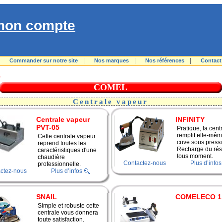
mon compte
|
|
|
|
Commander sur notre site
Nos marques
Nos références
Contact
L
COMEL
Centrale vapeur
Centrale vapeur
INFINITY
PVT-05
Pratique, la cent
remplit elle-mêm
Cette centrale vapeur
cuve sous pressi
reprend toutes les
Recharge du rés
caractéristiques d'une
tous moment.
chaudière
Contactez-nous
Plus d’infos
professionnelle.
ctez-nous
Plus d’infos
SNAIL
COMELECO 1
Simple et robuste cette
centrale vous donnera
toute satisfaction.