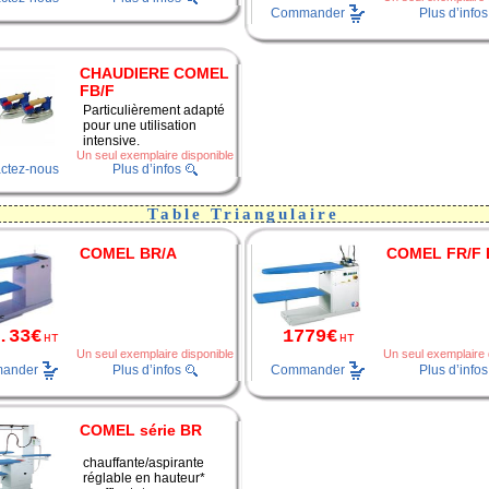
Commander
Plus d’infos
CHAUDIERE COMEL
FB/F
Particulièrement adapté
pour une utilisation
intensive.
Un seul exemplaire disponible
ctez-nous
Plus d’infos
Table Triangulaire
COMEL BR/A
COMEL FR/F
.33€
1779€
HT
HT
Un seul exemplaire disponible
Un seul exemplaire 
ander
Commander
Plus d’infos
Plus d’infos
COMEL série BR
chauffante/aspirante
réglable en hauteur*