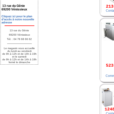
13 rue du Génie
213
69200 Vénissieux
Conta
Cliquez ici pour le plan
d’accès à notre nouvelle
adresse
13 rue du Génie
69200 Vénissieux
Tél. : 04 78 68 66 62
Le magasin vous accueille
du lundi au vendredi
de 9h à 12h et de 14h à 19h
et le samedi
de 9h à 12h et de 14h à 18h
fermé le dimanche
523
Comm
124
Conta