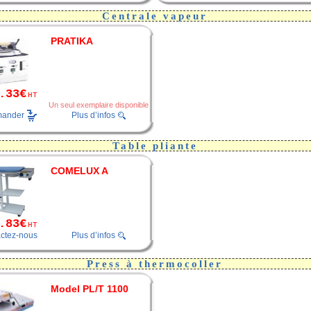
Centrale vapeur
PRATIKA
.33€
HT
Un seul exemplaire disponible
ander
Plus d’infos
Table pliante
COMELUX A
.83€
HT
ctez-nous
Plus d’infos
Press à thermocoller
Model PL/T 1100