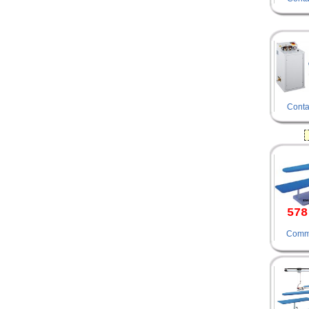
Conta
578
Comm