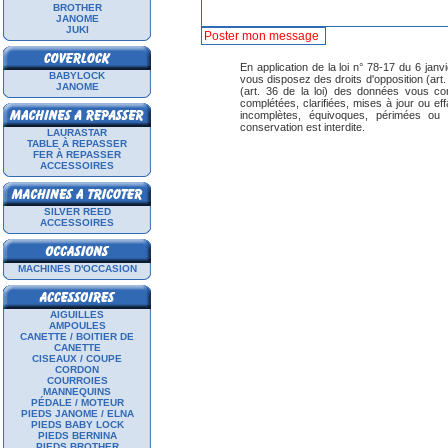
BROTHER
JANOME
JUKI
En application de la loi n° 78-17 du 6 janvi
BABYLOCK
vous disposez des droits d'opposition (art. 26
JANOME
(art. 36 de la loi) des données vous con
complétées, clarifiées, mises à jour ou ef
incomplètes, équivoques, périmées ou do
conservation est interdite.
LAURASTAR
TABLE À REPASSER
FER À REPASSER
ACCESSOIRES
SILVER REED
ACCESSOIRES
MACHINES D'OCCASION
AIGUILLES
AMPOULES
CANETTE / BOITIER DE
CANETTE
CISEAUX / COUPE
CORDON
COURROIES
MANNEQUINS
PÉDALE / MOTEUR
PIEDS JANOME / ELNA
PIEDS BABY LOCK
PIEDS BERNINA
PIEDS BROTHER