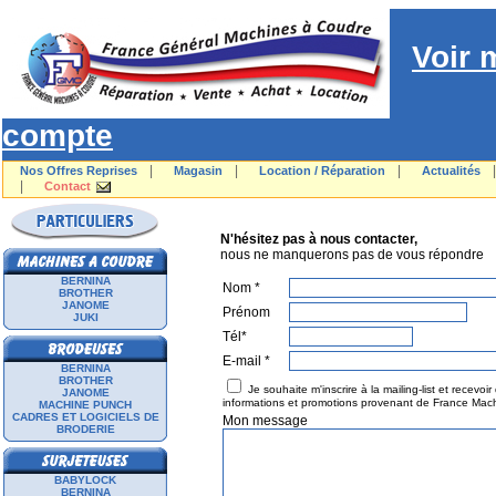
Voir 
compte
|
|
|
Nos Offres Reprises
Magasin
Location / Réparation
Actualités
|
Contact
N'HÉSITEZ P
N'hésitez pas à nous contacter,
nous ne manquerons pas de vous répondre
BERNINA
Nom *
BROTHER
JANOME
Prénom
JUKI
Tél*
E-mail *
BERNINA
BROTHER
Je souhaite m'inscrire à la mailing-list et recevoir
JANOME
informations et promotions provenant de France Mac
MACHINE PUNCH
CADRES ET LOGICIELS DE
Mon message
BRODERIE
BABYLOCK
BERNINA