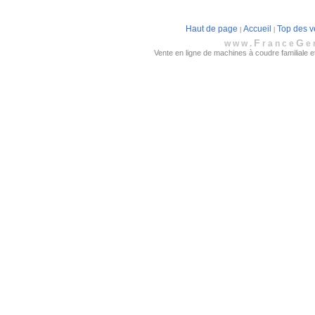
Haut de page
Accueil
Top des v
|
|
F
G
www.
rance
e
Vente en ligne de machines à coudre familiale et