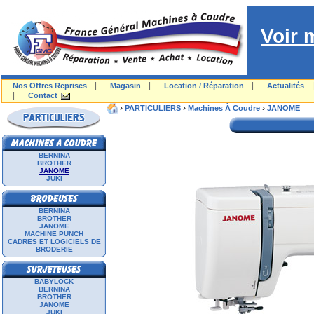
Voir 
|
|
|
Nos Offres Reprises
Magasin
Location / Réparation
Actualités
|
Contact
›
›
›
PARTICULIERS
Machines À Coudre
JANOME
BERNINA
BROTHER
JANOME
JUKI
BERNINA
BROTHER
JANOME
MACHINE PUNCH
CADRES ET LOGICIELS DE
BRODERIE
BABYLOCK
BERNINA
BROTHER
JANOME
JUKI