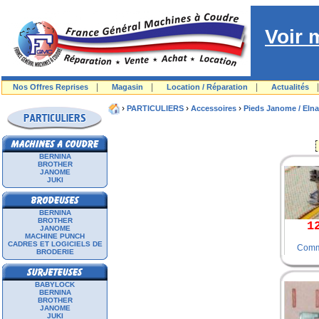
Voir 
|
|
|
Nos Offres Reprises
Magasin
Location / Réparation
Actualités
›
›
›
PARTICULIERS
Accessoires
Pieds Janome / Elna
BERNINA
BROTHER
JANOME
JUKI
BERNINA
BROTHER
1
JANOME
MACHINE PUNCH
CADRES ET LOGICIELS DE
Comm
BRODERIE
BABYLOCK
BERNINA
BROTHER
JANOME
JUKI