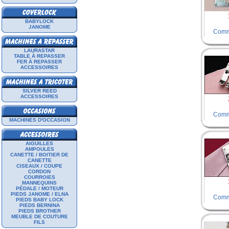
BABYLOCK
JANOME
Comm
LAURASTAR
TABLE À REPASSER
FER À REPASSER
ACCESSOIRES
SILVER REED
ACCESSOIRES
Comm
MACHINES D'OCCASION
AIGUILLES
AMPOULES
CANETTE / BOITIER DE
CANETTE
CISEAUX / COUPE
CORDON
COURROIES
MANNEQUINS
PÉDALE / MOTEUR
PIEDS JANOME / ELNA
Comm
PIEDS BABY LOCK
PIEDS BERNINA
PIEDS BROTHER
MEUBLE DE COUTURE
FILS