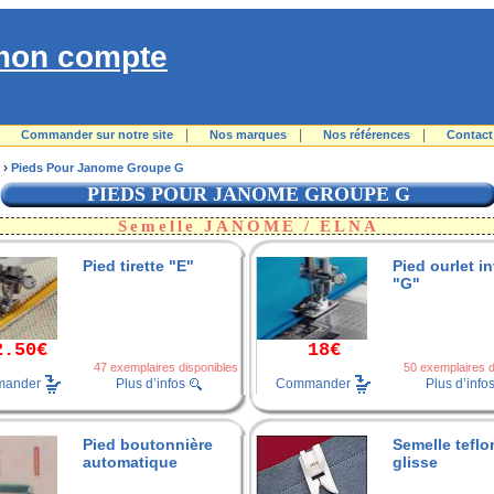
mon compte
|
|
|
|
Commander sur notre site
Nos marques
Nos références
Contact
›
Pieds Pour Janome Groupe G
PIEDS POUR JANOME GROUPE G
Semelle JANOME / ELNA
Pied tirette "E"
Pied ourlet in
"G"
2.50€
18€
47 exemplaires disponibles
50 exemplaires d
ander
Commander
Plus d’infos
Plus d’info
Pied boutonnière
Semelle teflo
automatique
glisse