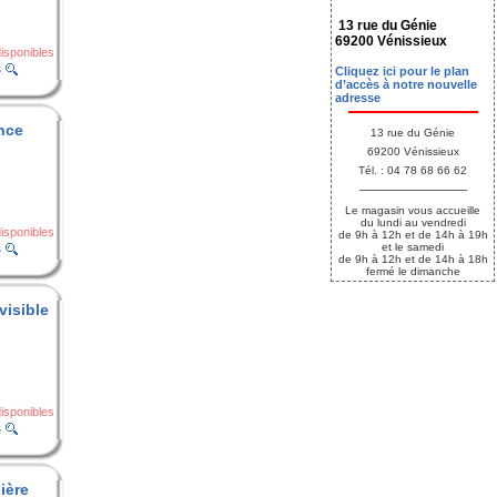
13 rue du Génie
69200 Vénissieux
isponibles
s
Cliquez ici pour le plan
d’accès à notre nouvelle
adresse
nce
13 rue du Génie
69200 Vénissieux
Tél. : 04 78 68 66 62
Le magasin vous accueille
du lundi au vendredi
isponibles
de 9h à 12h et de 14h à 19h
s
et le samedi
de 9h à 12h et de 14h à 18h
fermé le dimanche
nvisible
isponibles
s
ière