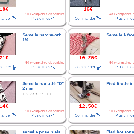
18€
16€
50 exemplaires disponibles
48 exemplaires d
ander
Commander
Plus d’infos
Plus d’info
Semelle patchwork
Semelle à fro
1/4
21€
10.25€
50 exemplaires disponibles
50 exemplaires d
ander
Commander
Plus d’infos
Plus d’info
Semelle roulotté "D"
Pied tirette i
2 mm
roulotté de 2 mm
14€
12.50€
50 exemplaires disponibles
50 exemplaires d
ander
Commander
Plus d’infos
Plus d’info
semelle pose biais
Pied boutonn