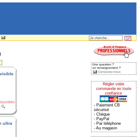
Une question ?
un renseignement ?
Contactez-nous
visible
Régler votre
commande en toute
confiance
isponibles
- Paiement CB
s
sécurisé
- Chèque
- PayPal
n ultra
- Par téléphone
- Au magasin