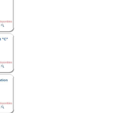
isponibles
s
t "C"
isponibles
s
ation
isponibles
s