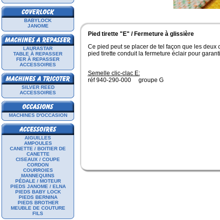
BABYLOCK
JANOME
Pied tirette "E" / Fermeture à glissière
Ce pied peut se placer de tel façon que les deux 
LAURASTAR
pied tirette conduit la fermeture éclair pour garan
TABLE À REPASSER
FER À REPASSER
ACCESSOIRES
Semelle clic-clac E:
réf 940-290-000 groupe G
SILVER REED
ACCESSOIRES
MACHINES D'OCCASION
AIGUILLES
AMPOULES
CANETTE / BOITIER DE
CANETTE
CISEAUX / COUPE
CORDON
COURROIES
MANNEQUINS
PÉDALE / MOTEUR
PIEDS JANOME / ELNA
PIEDS BABY LOCK
PIEDS BERNINA
PIEDS BROTHER
MEUBLE DE COUTURE
FILS