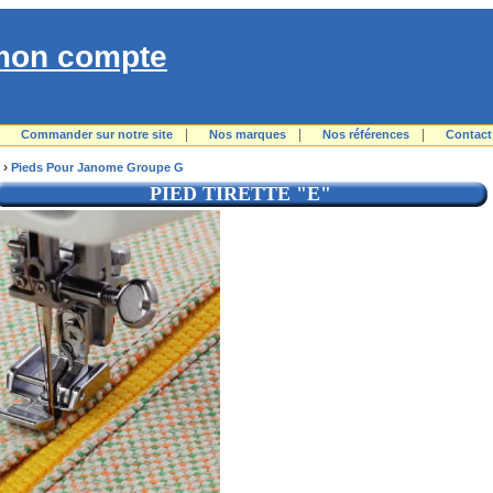
mon compte
|
|
|
|
Commander sur notre site
Nos marques
Nos références
Contact
›
Pieds Pour Janome Groupe G
PIED TIRETTE "E"