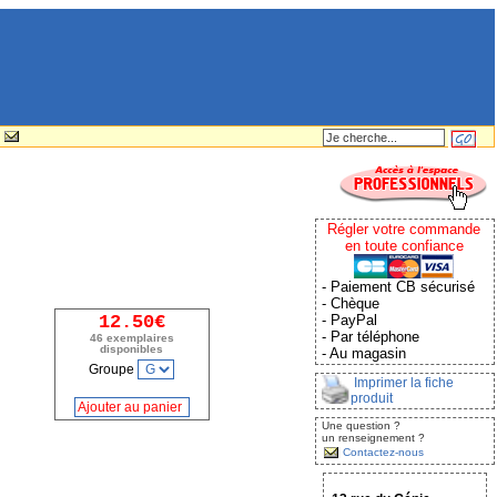
Régler votre commande
en toute confiance
- Paiement CB sécurisé
- Chèque
12.50€
- PayPal
- Par téléphone
46 exemplaires
disponibles
- Au magasin
Groupe
Imprimer la fiche
produit
Une question ?
un renseignement ?
Contactez-nous