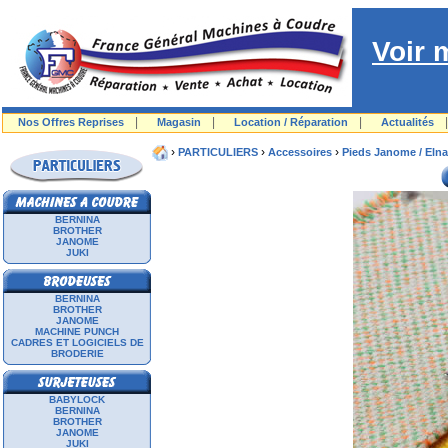
Voir 
|
|
|
Nos Offres Reprises
Magasin
Location / Réparation
Actualités
›
›
›
PARTICULIERS
Accessoires
Pieds Janome / Elna
BERNINA
BROTHER
JANOME
JUKI
BERNINA
BROTHER
JANOME
MACHINE PUNCH
CADRES ET LOGICIELS DE
BRODERIE
BABYLOCK
BERNINA
BROTHER
JANOME
JUKI