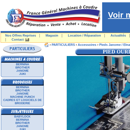
Voir 
|
|
|
Nos Offres Reprises
Magasin
Location / Réparation
Actualités
|
Contact
›
›
›
PARTICULIERS
Accessoires
Pieds Janome / Elna
PIED OURL
BERNINA
BROTHER
JANOME
JUKI
BERNINA
BROTHER
JANOME
MACHINE PUNCH
CADRES ET LOGICIELS DE
BRODERIE
BABYLOCK
BERNINA
BROTHER
JANOME
JUKI