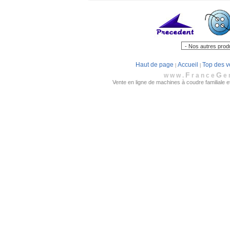
Haut de page
Accueil
Top des v
|
|
F
G
www.
rance
e
Vente en ligne de machines à coudre familiale et