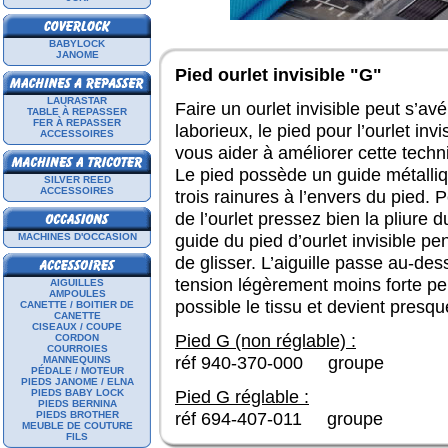
BABYLOCK
JANOME
Pied ourlet invisible "G"
LAURASTAR
Faire un ourlet invisible peut s’av
TABLE À REPASSER
FER À REPASSER
laborieux, le pied pour l’ourlet inv
ACCESSOIRES
vous aider à améliorer cette techn
Le pied possède un guide métalliq
SILVER REED
ACCESSOIRES
trois rainures à l’envers du pied. 
de l’ourlet pressez bien la pliure d
guide du pied d’ourlet invisible p
MACHINES D'OCCASION
de glisser. L’aiguille passe au-de
tension légèrement moins forte pe
AIGUILLES
AMPOULES
possible le tissu et devient presque
CANETTE / BOITIER DE
CANETTE
CISEAUX / COUPE
Pied G (non réglable) :
CORDON
COURROIES
réf 940-370-000 gro
MANNEQUINS
PÉDALE / MOTEUR
PIEDS JANOME / ELNA
Pied G réglable :
PIEDS BABY LOCK
PIEDS BERNINA
réf 694-407-011 gro
PIEDS BROTHER
MEUBLE DE COUTURE
FILS