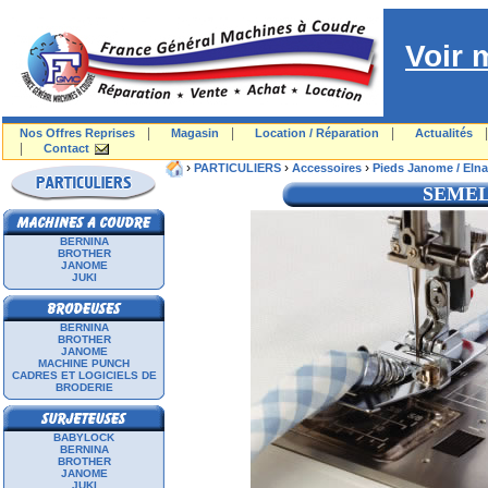
Voir 
|
|
|
Nos Offres Reprises
Magasin
Location / Réparation
Actualités
|
Contact
›
›
›
PARTICULIERS
Accessoires
Pieds Janome / Elna
SEMEL
BERNINA
BROTHER
JANOME
JUKI
BERNINA
BROTHER
JANOME
MACHINE PUNCH
CADRES ET LOGICIELS DE
BRODERIE
BABYLOCK
BERNINA
BROTHER
JANOME
JUKI