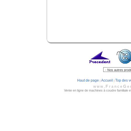
Haut de page
Accueil
Top des v
|
|
F
G
www.
rance
e
Vente en ligne de machines à coudre familiale et