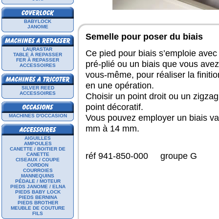
BABYLOCK
JANOME
Semelle pour poser du biais
LAURASTAR
Ce pied pour biais s’emploie avec 
TABLE À REPASSER
FER À REPASSER
pré-plié ou un biais que vous ave
ACCESSOIRES
vous-même, pour réaliser la finiti
en une opération.
SILVER REED
ACCESSOIRES
Choisir un point droit ou un zigza
point décoratif.
Vous pouvez employer un biais va
MACHINES D'OCCASION
mm à 14 mm.
AIGUILLES
AMPOULES
CANETTE / BOITIER DE
réf 941-850-000 groupe G
CANETTE
CISEAUX / COUPE
CORDON
COURROIES
MANNEQUINS
PÉDALE / MOTEUR
PIEDS JANOME / ELNA
PIEDS BABY LOCK
PIEDS BERNINA
PIEDS BROTHER
MEUBLE DE COUTURE
FILS