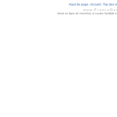
Haut de page
Accueil
Top des v
|
|
F
G
www.
rance
e
Vente en ligne de machines à coudre familiale et