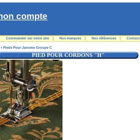
mon compte
|
|
|
|
Commander sur notre site
Nos marques
Nos références
Contact
›
Pieds Pour Janome Groupe C
PIED POUR CORDONS "H"