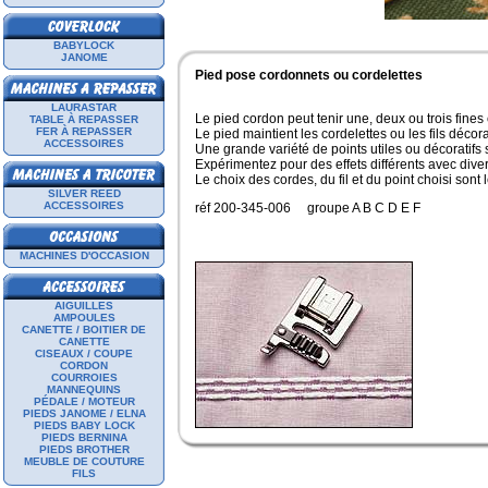
BABYLOCK
JANOME
Pied pose cordonnets ou cordelettes
LAURASTAR
Le pied cordon peut tenir une, deux ou trois fines 
TABLE À REPASSER
FER À REPASSER
Le pied maintient les cordelettes ou les fils décorati
ACCESSOIRES
Une grande variété de points utiles ou décoratifs s
Expérimentez pour des effets différents avec divers
Le choix des cordes, du fil et du point choisi sont l
SILVER REED
ACCESSOIRES
réf 200-345-006 groupe A B C D E F
MACHINES D'OCCASION
AIGUILLES
AMPOULES
CANETTE / BOITIER DE
CANETTE
CISEAUX / COUPE
CORDON
COURROIES
MANNEQUINS
PÉDALE / MOTEUR
PIEDS JANOME / ELNA
PIEDS BABY LOCK
PIEDS BERNINA
PIEDS BROTHER
MEUBLE DE COUTURE
FILS