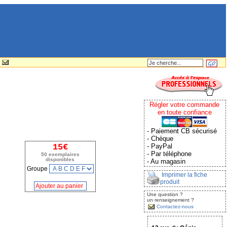
Régler votre commande
en toute confiance
- Paiement CB sécurisé
- Chèque
15€
- PayPal
- Par téléphone
50 exemplaires
disponibles
- Au magasin
Groupe
Imprimer la fiche
produit
Une question ?
un renseignement ?
Contactez-nous