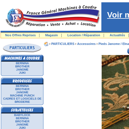
Voir 
|
|
|
Nos Offres Reprises
Magasin
Location / Réparation
Actualités
›
›
›
PARTICULIERS
Accessoires
Pieds Janome / Elna
BERNINA
BROTHER
JANOME
JUKI
BERNINA
BROTHER
JANOME
MACHINE PUNCH
CADRES ET LOGICIELS DE
BRODERIE
BABYLOCK
BERNINA
BROTHER
JANOME
JUKI