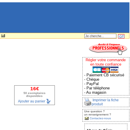
Régler votre commande
en toute confiance
- Paiement CB sécurisé
- Chèque
- PayPal
- Par téléphone
16€
- Au magasin
50 exemplaires
disponibles
Imprimer la fiche
Ajouter au panier
produit
Une question ?
un renseignement ?
Contactez-nous