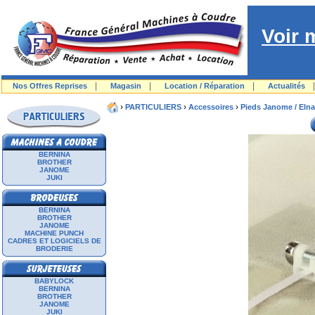
Voir 
|
|
|
Nos Offres Reprises
Magasin
Location / Réparation
Actualités
›
›
›
PARTICULIERS
Accessoires
Pieds Janome / Elna
BERNINA
BROTHER
JANOME
JUKI
BERNINA
BROTHER
JANOME
MACHINE PUNCH
CADRES ET LOGICIELS DE
BRODERIE
BABYLOCK
BERNINA
BROTHER
JANOME
JUKI