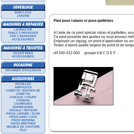
BABYLOCK
JANOME
Pied pose rubans et pose-paillettes
LAURASTAR
A l’aide de ce pied spécial ruban et paillettes, vo
TABLE À REPASSER
FER À REPASSER
Ce pied possède des guides ou vous pouvez mettre
ACCESSOIRES
Employez un zigzag, un point d’application ou un au
Testez d’abord quelle largeur de point et de longu
réf 200-332-000 groupe A B C D E F
SILVER REED
ACCESSOIRES
MACHINES D'OCCASION
AIGUILLES
AMPOULES
CANETTE / BOITIER DE
CANETTE
CISEAUX / COUPE
CORDON
COURROIES
MANNEQUINS
PÉDALE / MOTEUR
PIEDS JANOME / ELNA
PIEDS BABY LOCK
PIEDS BERNINA
PIEDS BROTHER
MEUBLE DE COUTURE
FILS