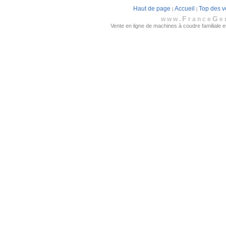
Haut de page
Accueil
Top des v
|
|
F
G
www.
rance
e
Vente en ligne de machines à coudre familiale et