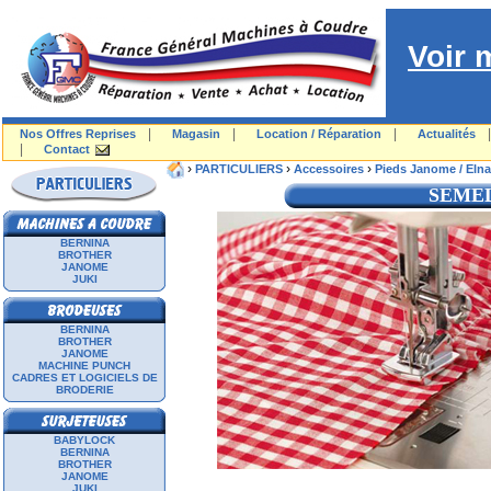
Voir 
|
|
|
Nos Offres Reprises
Magasin
Location / Réparation
Actualités
|
Contact
›
›
›
PARTICULIERS
Accessoires
Pieds Janome / Elna
SEME
BERNINA
BROTHER
JANOME
JUKI
BERNINA
BROTHER
JANOME
MACHINE PUNCH
CADRES ET LOGICIELS DE
BRODERIE
BABYLOCK
BERNINA
BROTHER
JANOME
JUKI