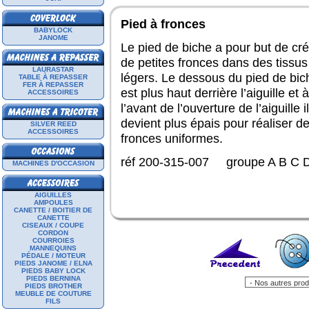
Pied à fronces
BABYLOCK
JANOME
Le pied de biche a pour but de cré
de petites fronces dans des tissus
LAURASTAR
légers. Le dessous du pied de bic
TABLE À REPASSER
FER À REPASSER
est plus haut derrière l’aiguille et à
ACCESSOIRES
l’avant de l’ouverture de l’aiguille il
devient plus épais pour réaliser d
SILVER REED
ACCESSOIRES
fronces uniformes.
réf 200-315-007 groupe A B C 
MACHINES D'OCCASION
AIGUILLES
AMPOULES
CANETTE / BOITIER DE
CANETTE
CISEAUX / COUPE
CORDON
COURROIES
MANNEQUINS
PÉDALE / MOTEUR
PIEDS JANOME / ELNA
PIEDS BABY LOCK
PIEDS BERNINA
PIEDS BROTHER
MEUBLE DE COUTURE
FILS