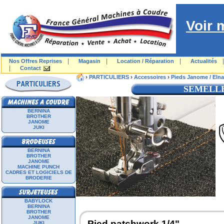
Voir 
|
|
|
Nos Offres Reprises
Magasin
Location / Réparation
Actualités
|
Contact
›
›
›
PARTICULIERS
Accessoires
Pieds Janome / Elna
SEMELLE
BERNINA
BROTHER
JANOME
JUKI
BERNINA
BROTHER
JANOME
MACHINE PUNCH
CADRES ET LOGICIELS DE
BRODERIE
BABYLOCK
BERNINA
BROTHER
JANOME
Pied patchwork 1/4"
JUKI