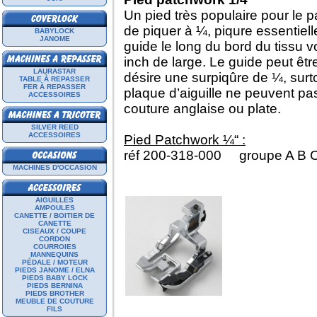
Un pied très populaire pour le p
de piquer à ¼, piqure essentielle
BABYLOCK
JANOME
guide le long du bord du tissu 
inch de large. Le guide peut ê
LAURASTAR
désire une surpiqûre de ¼, surt
TABLE À REPASSER
FER À REPASSER
plaque d’aiguille ne peuvent pa
ACCESSOIRES
couture anglaise ou plate.
SILVER REED
ACCESSOIRES
Pied Patchwork ¼“ :
réf 200-318-000 groupe A B C
MACHINES D'OCCASION
AIGUILLES
AMPOULES
CANETTE / BOITIER DE
CANETTE
CISEAUX / COUPE
CORDON
COURROIES
MANNEQUINS
PÉDALE / MOTEUR
PIEDS JANOME / ELNA
PIEDS BABY LOCK
PIEDS BERNINA
PIEDS BROTHER
MEUBLE DE COUTURE
FILS