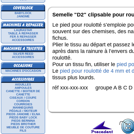
BABYLOCK
Semelle "D2" clipsable pour ro
JANOME
Le pied pour roulotté s’emploie pou
souvent sur des chemises, des nap
LAURASTAR
TABLE À REPASSER
fichus.
FER À REPASSER
ACCESSOIRES
Plier le tissu au départ et passez 
après dans la rainure à l’envers du
SILVER REED
roulotté.
ACCESSOIRES
Pour un tissu fin, utiliser le
pied po
Le
pied pour roulotté de 4 mm et
MACHINES D'OCCASION
tissus plus lourds.
AIGUILLES
réf
xxx-xxx-xxx
groupe A B C 
AMPOULES
CANETTE / BOITIER DE
CANETTE
CISEAUX / COUPE
CORDON
COURROIES
MANNEQUINS
PÉDALE / MOTEUR
PIEDS JANOME / ELNA
PIEDS BABY LOCK
PIEDS BERNINA
PIEDS BROTHER
MEUBLE DE COUTURE
FILS