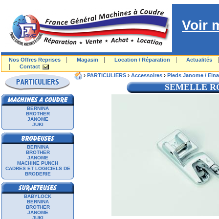
Voir 
|
|
|
Nos Offres Reprises
Magasin
Location / Réparation
Actualités
|
Contact
›
›
›
PARTICULIERS
Accessoires
Pieds Janome / Elna
SEMELLE R
BERNINA
BROTHER
JANOME
JUKI
BERNINA
BROTHER
JANOME
MACHINE PUNCH
CADRES ET LOGICIELS DE
BRODERIE
BABYLOCK
BERNINA
BROTHER
JANOME
JUKI