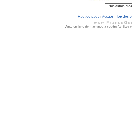
Haut de page
Accueil
Top des v
|
|
F
G
www.
rance
e
Vente en ligne de machines à coudre familiale et