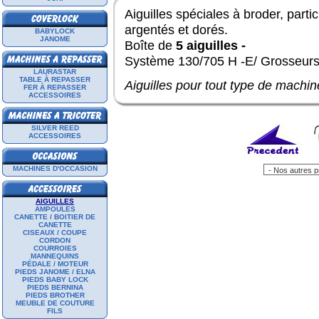
Aiguilles spéciales à broder, particu
argentés et dorés.
BABYLOCK
JANOME
Boîte de
5 aiguilles -
Système 130/705 H -E/ Grosseurs d
LAURASTAR
TABLE À REPASSER
Aiguilles pour tout type de machin
FER À REPASSER
ACCESSOIRES
SILVER REED
ACCESSOIRES
MACHINES D'OCCASION
AIGUILLES
AMPOULES
CANETTE / BOITIER DE
CANETTE
CISEAUX / COUPE
CORDON
COURROIES
MANNEQUINS
PÉDALE / MOTEUR
PIEDS JANOME / ELNA
PIEDS BABY LOCK
PIEDS BERNINA
PIEDS BROTHER
MEUBLE DE COUTURE
FILS