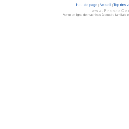
Haut de page
Accueil
Top des v
|
|
F
G
www.
rance
e
Vente en ligne de machines à coudre familiale et