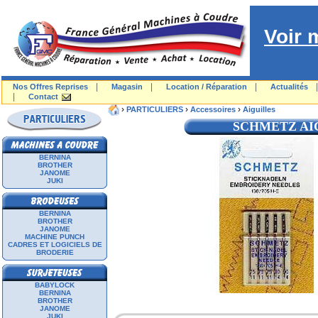
Voir 
|
|
|
Nos Offres Reprises
Magasin
Location / Réparation
Actualités
|
Contact
›
›
›
PARTICULIERS
Accessoires
Aiguilles
SCHMETZ AI
BERNINA
BROTHER
JANOME
JUKI
BERNINA
BROTHER
JANOME
MACHINE PUNCH
CADRES ET LOGICIELS DE
BRODERIE
BABYLOCK
BERNINA
BROTHER
JANOME
JUKI