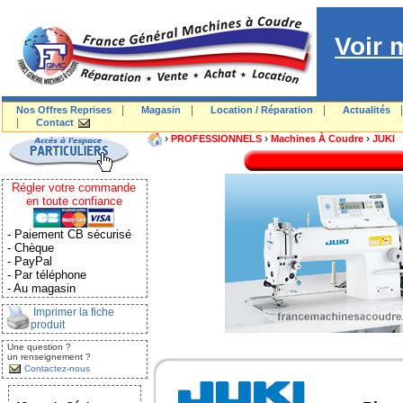
Voir 
|
|
|
Nos Offres Reprises
Magasin
Location / Réparation
Actualités
|
Contact
›
›
›
PROFESSIONNELS
Machines À Coudre
JUKI
Régler votre commande
en toute confiance
- Paiement CB sécurisé
- Chèque
- PayPal
- Par téléphone
- Au magasin
Imprimer la fiche
produit
Une question ?
un renseignement ?
Contactez-nous