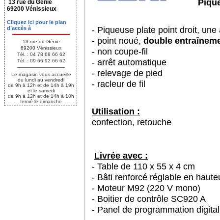
Pique
13 rue du Génie
69200 Vénissieux
Cliquez ici pour le plan
- Piqueuse plate point droit, une a
d’accès à
- point noué,
double entraînem
13 rue du Génie
69200 Vénissieux
- non coupe-fil
Tél. : 04 78 68 66 62
- arrêt automatique
Tél. : 09 66 92 66 62
- relevage de pied
Le magasin vous accueille
du lundi au vendredi
- racleur de fil
de 9h à 12h et de 14h à 19h
et le samedi
de 9h à 12h et de 14h à 18h
fermé le dimanche
Utilisation :
confection, retouche
Livrée avec :
- Table de 110 x 55 x 4 cm
- Bâti renforcé réglable en haut
- Moteur M92 (220 V mono)
- Boitier de contrôle SC920 A
- Panel de programmation digit