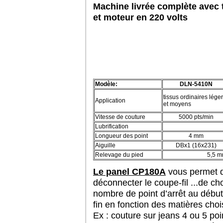
Machine livrée complète avec t
et moteur en 220 volts
Modèle:
DLN-5410N
tissus ordinaires lége
Application
et moyens
Vitesse de couture
5000 pts/min
Lubrification
Longueur des point
4 mm
Aiguille
DBx1 (16x231)
Relevage du pied
5,5 mm
Le panel CP180A
vous permet 
déconnecter le coupe-fil ...de cho
nombre de point d’arrêt au début 
fin en fonction des matières choi
Ex : couture sur jeans 4 ou 5 poi