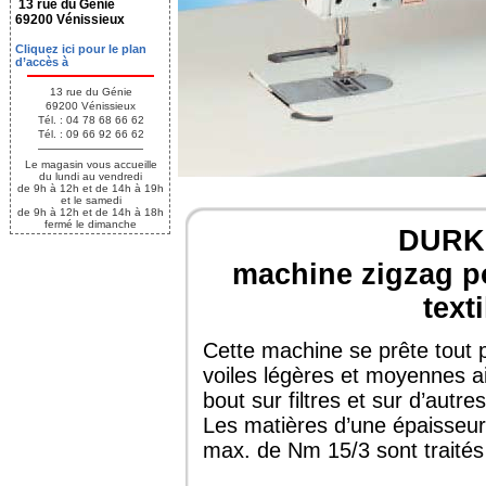
13 rue du Génie
69200 Vénissieux
Cliquez ici pour le plan
d’accès à
13 rue du Génie
69200 Vénissieux
Tél. : 04 78 68 66 62
Tél. : 09 66 92 66 62
Le magasin vous accueille
du lundi au vendredi
de 9h à 12h et de 14h à 19h
et le samedi
de 9h à 12h et de 14h à 18h
fermé le dimanche
DURK
machine zigzag pou
text
Cette machine se prête tout p
voiles légères et moyennes ai
bout sur filtres et sur d’autre
Les matières d’une épaisseur
max. de Nm 15/3 sont traité