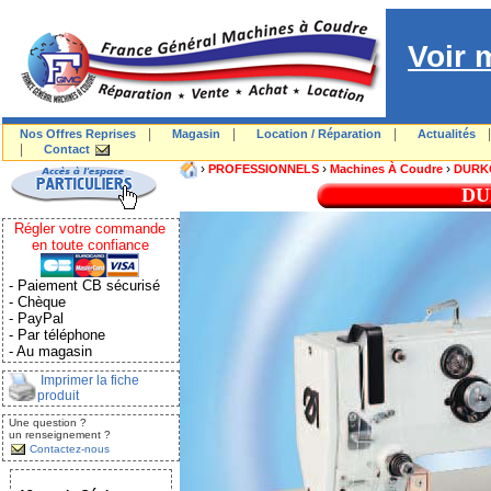
Voir 
|
|
|
Nos Offres Reprises
Magasin
Location / Réparation
Actualités
|
Contact
›
›
›
PROFESSIONNELS
Machines À Coudre
DURK
DU
Régler votre commande
en toute confiance
- Paiement CB sécurisé
- Chèque
- PayPal
- Par téléphone
- Au magasin
Imprimer la fiche
produit
Une question ?
un renseignement ?
Contactez-nous