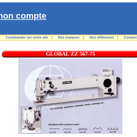
mon compte
|
|
|
|
Commander sur notre site
Nos marques
Nos références
Contact
GLOBAL ZZ 567-75