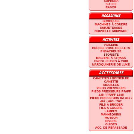
SUPRENA
SU LEE
RASOR
BRODEUSE
MACHINES À COUDRE
SURJETEUSES
NOUVELLE ARRIVAGE
VOILERIE
PRESSE POSE OEILLETS
ENSACHEUSE
STORISTE
MACHINE À STRASS
ENCOLLEUSES À CUIR
MAROQUINERIE DE LUXE
CANETTES / BOITIER DE
CANETTE
AIGUILLES
PIEDS PRESSEURS
PIEDS PRESSEURS PFAFF
335 / PFAFF 1245
PIEDS PRESSEURS DA 367 /
467 / 669 / 767
FILS À BRODER
FILS À COUDRE
LAMPES
MANNEQUINS
MOTEUR
DIVERS
GUIDES
ACC. DE REPASSAGE