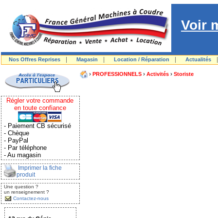
Voir 
|
|
|
Nos Offres Reprises
Magasin
Location / Réparation
Actualités
›
›
›
PROFESSIONNELS
Activités
Storiste
Régler votre commande
en toute confiance
- Paiement CB sécurisé
- Chèque
- PayPal
- Par téléphone
- Au magasin
Imprimer la fiche
produit
Une question ?
un renseignement ?
Contactez-nous