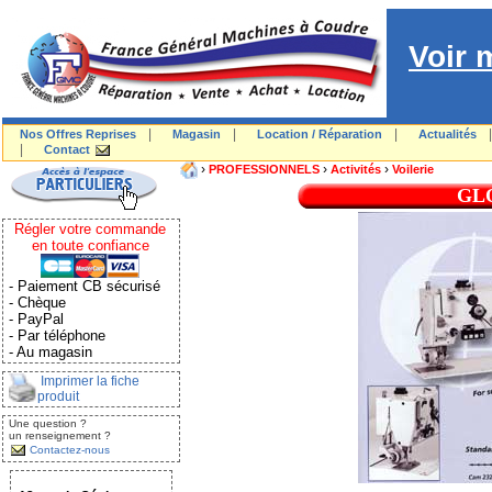
Voir 
|
|
|
Nos Offres Reprises
Magasin
Location / Réparation
Actualités
|
Contact
›
›
›
PROFESSIONNELS
Activités
Voilerie
GLO
Régler votre commande
en toute confiance
- Paiement CB sécurisé
- Chèque
- PayPal
- Par téléphone
- Au magasin
Imprimer la fiche
produit
Une question ?
un renseignement ?
Contactez-nous