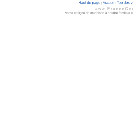
Haut de page
Accueil
Top des v
|
|
F
G
www.
rance
e
Vente en ligne de machines à coudre familiale et