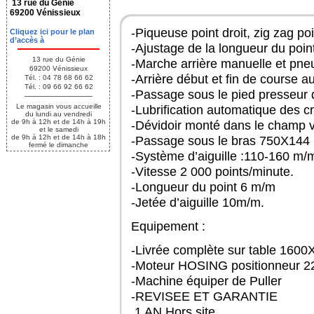
13 rue du Génie
69200 Vénissieux
-Piqueuse point droit, zig zag p
Cliquez ici pour le plan
d’accès à
-Ajustage de la longueur du poin
13 rue du Génie
-Marche arrière manuelle et pne
69200 Vénissieux
-Arrière début et fin de course 
Tél. : 04 78 68 66 62
Tél. : 09 66 92 66 62
-Passage sous le pied presseur
Le magasin vous accueille
-Lubrification automatique des c
du lundi au vendredi
de 9h à 12h et de 14h à 19h
-Dévidoir monté dans le champ vi
et le samedi
de 9h à 12h et de 14h à 18h
-Passage sous le bras 750X144
fermé le dimanche
-Système d’aiguille :110-160 m/
-Vitesse 2 000 points/minute.
-Longueur du point 6 m/m
-Jetée d’aiguille 10m/m.
Equipement :
-Livrée complète sur table 1600
-Moteur HOSING positionneur 2
-Machine équiper de Puller
-REVISEE ET GARANTIE
1 AN Hors site